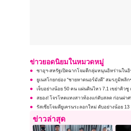
ข่าวยอดนิยมในหมวดหมู่
ซาอุฯ-สหรัฐเปิดฉากโจมตีกลุ่มหนุนอิหร่านในอ
ยูเนสโกยกย่อง “ชายหาดนอร์มังดี” สมรภูมิพลิ
เจ็บอย่างน้อย 50 คน แผ่นดินไหว 7.1 เขย่าคิวชู 
สยอง! โจรโหดแทงสาวท้องแก่ดับสลด ก่อนผ่
รัสเซียโจมตียูเครนระลอกใหม่ ดับอย่างน้อย 1
ข่าวล่าสุด