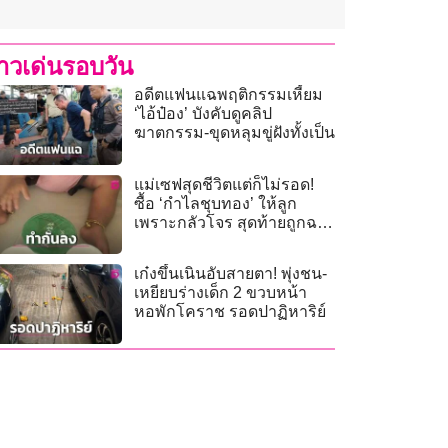
่าวเด่นรอบวัน
อดีตแฟนแฉพฤติกรรมเหี้ยม
‘ไอ้ป๋อง’ บังคับดูคลิป
ฆาตกรรม-ขุดหลุมขู่ฝังทั้งเป็น
แม่เซฟสุดชีวิตแต่ก็ไม่รอด!
ซื้อ ‘กำไลชุบทอง’ ให้ลูก
เพราะกลัวโจร สุดท้ายถูกฉก
เหตุนึกว่าของจริง!”
เก๋งขึ้นเนินอับสายตา! พุ่งชน-
เหยียบร่างเด็ก 2 ขวบหน้า
หอพักโคราช รอดปาฏิหาริย์