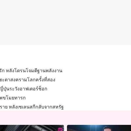
ิรัก หลังโดรนโจมตีฐานพลังงาน
กชะตาสงครามโลกครั้งที่สอง
ญี่ปุ่นระวังอาฟเตอร์ช็อก
าศพขโมยทารก
3 ราย หลังเซเลนสกีกลับจากสหรัฐ