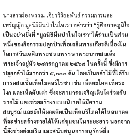
นางสาวผ่องพรรณ เจียรวิริยะพันธ์ กรรมการและ
เหรัญญิก มูลนิธิผืนป่าในใจเรา 
กล่าว
ว่า
“
รู้สึกภาคภูมิใจ
เป็นอย่างยิ่งที่
“
มูลนิธิผืนป่าในใจเรา
”
ได้ร่วมเป็นส่วน
หนึ่งของกิจกรรมปลูกป่
าเพื่อเฉลิมพระเกียรติเนื่องใน
โอกาสวันเฉลิมพระชนมพรรษาพระบาทสมเด็จ
พระเจ้าอยู่หัว
๒๘
กรกฎาคม
๒๕๖๘
ใน
ครั้งนี้
 ซึ่งมีการ
ปลูกกล้าไม้
มาก
กว่า
๕
,
๐๐๐
ต้น
โดยเป็นกล้าไม้ที่ได้รับ
การผสมเชื้อเห็ด
ไม
คอร์ไรซา
เช่น
เห็ดตะไคล
เห็ดระ
โงก
และเห็ดตับเต่า
ซึ่งจะสามารถเจริญเติบโตร่วมกับ
รากไม้
และช่วย
สร้างระบบนิเวศ
ให้มีความ
สมบูรณ์
และยัง
ให้ผลผลิตเป็นเห็ดบริโภคได้ในอนาคต
ที่จะช่วยสร้าง
รายได้ให้แก่ชุมชนในระยะยาว
 นอกจาก
นี้
ยังช่วย
ส่งเสริม
และสนับสนุนการอนุรักษ์สิ่ง