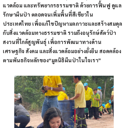
แวดล้อม
และทรัพยากรธรรมชาติ
ด้วยการฟื้นฟู
ดูแล
รักษาผืนป่า
ตลอดจนเพิ่มพื้นที่สีเขียวใน
ประเทศไทย
เพื่อแก้ไขปัญหามลภาวะ
และสร้าง
สมดุล
กับสิ่งแวดล้อมทางธรรมชาติ
รวมถึงอนุรักษ์สัตว์ป่า
สงวนที่ใกล้สูญพันธ
เพื่อการพัฒนาทางด้าน
เศรษฐกิจ
สังคม
และสิ่งแวดล้อมอย่างยั่งยืน
 สอดคล้อง
ตาม
พันธกิจหลักของ
“
มูลนิธิผืนป่าในใจเรา
”