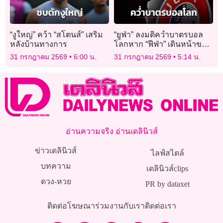
“งูใหญ่” คว้า “สโตนส์” เสริม
“ยูฟ่า” ลงมติคว่ำบาตรบอล
หลังบ้านทางการ
โลกหาก “ฟีฟ่า” เดินหน้าขาย
หุ้นให้นักลงทุน
31 กรกฎาคม 2569
6:00 น.
31 กรกฎาคม 2569
5:14 น.
อ่านความจริง อ่านเดลินิวส์
ข่าวเดลินิวส์
ไลฟ์สไตล์
บทความ
เดลินิวส์clips
ดวง-หวย
PR by dataxet
ติดต่อโฆษณา
ร่วมงานกับเรา
ติดต่อเรา