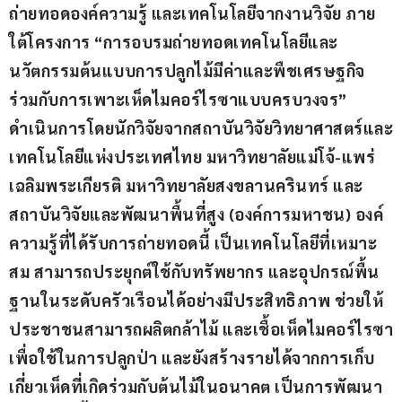
ถ่ายทอดองค์ความรู้
และเทคโนโลยีจากงานวิจัย ภาย
ใต้โครงการ “การอบรมถ่ายทอดเทคโนโลยีและ
นวัตกรรมต้นแบบ
การปลูก
ไม้มีค่าและพืชเศรษฐกิจ
ร่วมกับการเพาะเห็ด
ไม
คอร์ไรซา
แบบครบวงจร
” 
ดำเนินการโดยนักวิจัยจากสถาบันวิจัยวิทยาศาสตร์และ
เทคโนโลยีแห่งประเทศไทย มหาวิทยาลัยแม่โจ้-แพร่ 
เฉลิมพระเกียรติ มหาวิทยาลัยสงขลานครินทร์ และ
สถาบันวิจัยและพัฒนาพื้นที่สูง (องค์การมหาชน) องค์
ความรู้ที่ได้รับการถ่ายทอดนี้ เป็นเทคโนโลยีที่เหมาะ
สม สามารถประยุกต์ใช้กับทรัพยากร
และอุปกรณ์พื้น
ฐานในระดับครัวเรือนได้อย่างมีประสิทธิภาพ ช่วยให้
ประชาชนสามารถผลิตกล้าไม้
และเชื้อเห็ด
ไม
คอร์ไรซา
เพื่อใช้ในการปลูกป่า 
และ
ยังสร้างรายได้จากการเก็บ
เกี่ยวเห็ดที่เกิดร่วมกับต้นไม้ในอนาคต เป็นการพัฒนา