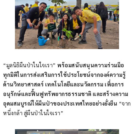
“มูลนิธิผืนป่าในใจเรา”
พร้อมสนับสนุน
ความร่วมมือ
ทุกมิติในการ
ส่งเสริมการใช้ประโยชน์จากองค์ความรู้
ด้านวิทยาศาสตร์ เทคโนโลยีและนวัตกรรม เพื่อการ
อนุรักษ์และฟื้นฟูทรัพยากรธรรมชาติ
และ
สร้างความ
อุดมสมบูรณ์ให้ผืนป่า
ของ
ประเทศไทย
อย่างยั่งยืน
“จาก
หนึ่งกล้า สู่ผืนป่าในใจเรา”