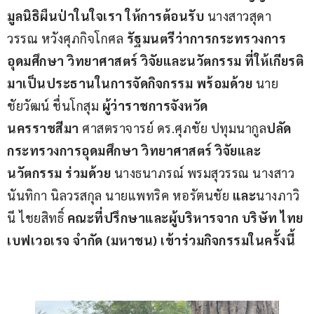
มูลนิธิผืนป่าในใจเรา 
ให้การต้อนรับ
นางสาวสุดา
วรรณ หวังศุภกิจโกศล
รัฐมนตรีว่าการกระทรวงการ
อุดมศึกษา
วิทยาศาสตร์
วิจัยและนวัตกรรม
ที่ให้เกียรติ
มาเป็นประธานใน
การจัดกิจกรรม
พร้อมด้วย
นาย
ชัยวัฒน์ ชื่นโกสุม
ผู้ว่าราชการจังหวัด
นครราชสีมา
ศาสตราจารย์ ดร.ศุภชัย ปทุมนากูล
ปลัด
กระทรวงการอุดมศึกษา
วิทยาศาสตร์
วิจัยและ
นวัตกรรม
ร่วมด้วย
 นางธนาภรณ์ พรมสุวรรณ นางสาว
นันทิกา นิลวรสกุล นายแพทริค หอรัตนชัย 
และ
นางภาวิ
นี ไชยสิทธิ์ 
คณะที่ปรึกษาและผู้บริหารจาก
บริษัท
 ไทย
เบฟเวอ
เรจ
 จำกัด (มหาชน)
เข้าร่วมกิจกรรมในครั้งนี้   