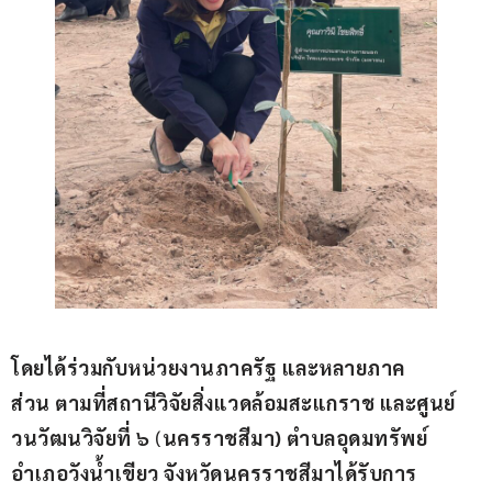
โดย
ได้ร่วมกับ
หน่วยงานภาครัฐ
 และ
หลายภาค
ส่วน
 ตามที่
สถานีวิจัยสิ่งแวดล้อมสะแกราช และศูนย์
วนวัฒนวิจัยที่ 
๖
(
นครราชสีมา) ตำบลอุดมทรัพย์ 
อำเภอวังน้ำเขียว จังหวัดนครราชสีมา
ได้รับการ