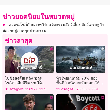
ข่าวยอดนิยมในหมวดหมู่
สวทช.โชว์ศักยภาพวิจัยนวัตกรรมสัตว์เลี้ยง-สัตว์เศรษฐกิจ
ต่อยอดสู่ภาคอุตสาหกรรม
ข่าวล่าสุด
ไขข้อสงสัย! หลัง ‘ฮลุน
ทั่วไทยฝนถล่ม 70% ของ
โซโล่’ เสียชีวิต รายได้-
พื้นที่ ‘เหนือ-ตะวันออก-ใต้
ลิขสิทธิ์คลิป YouTube จะตก
ตะวันตก’ หนักมาก เสี่ยงน้ำ
31 กรกฎาคม 2569
6:22 น.
31 กรกฎาคม 2569
6:00 น.
เป็นของใคร
ท่วมฉับพลัน