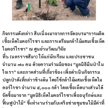
กิจกรรมดังกล่าว สืบเนื่องมาจากการ
จัดอบรม
“
การผลิต
เชื้อเห็ด
ไม
คอร์ไรซา
และการเตรียมกล้าไม้ผสมเชื้อเห็ด
ไม
คอร์ไรซา
”
ณ 
ศูนย์วนวัฒนวิจัย
ที่
๖
 (
นครราชสีมา
) 
ให้แก่นักเรียน
และประชาชน
จำนวน
๗๐
คน
ด้วยความร่วมมือของ 
“
มูลนิธิผืนป่าใน
ใจเรา
”
และภาคส่วน
ที่เกี่ยวข้อง
เพื่อดำเนินกิจกรรม
ปลูกป่าดังที่กล่าวข้างต้น
โดยใช้กล้าไม้ผสมเชื้อเห็ด
ไม
คอร์ไรซา
จำนวน
๕
,
๐๐๐
กล้า
โดย
เชื้อเห็ดบางส่วนได้
จัดซื้อมาจาก
 “
มูลนิธิเห็ด
ไม
คอร์ไรซาเพื่ออนุรักษ์และ
ฟื้นฟูป่าไม้
”
ซึ่งทำงานร่วมกับเครือข่ายชุมชนไม้มีค่าที่