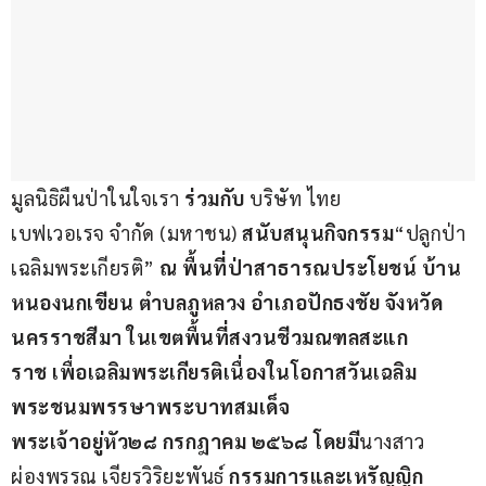
มูลนิธิผืนป่าในใจเรา
 ร่วมกับ 
บริษัท ไทย
เบฟเวอเรจ จำกัด (มหาชน)
สนับสนุน
กิจกรรม
“ปลูกป่า
เฉลิมพระเกียรติ”
ณ พื้นที่ป่าสาธารณประโยชน์ บ้าน
หนองนกเขียน ตำบลภูหลวง
 อำเภอปักธงชัย 
จังหวัด
นครราชสีมา ในเขตพื้นที่สงวนชีวมณฑลสะแก
ราช 
เพื่อ
เฉลิมพระเกียรติเนื่องในโอกาสวันเฉลิม
พระชนมพรรษาพระบาทสมเด็จ
พระเจ้าอยู่หัว
๒๘
 กรกฎาคม 
๒๕๖๘ 
โดยมี
นางสาว
ผ่องพรรณ เจียรวิริยะพันธ์ 
กรรมการและเหรัญญิก 