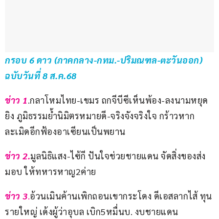
กรอบ 6 ดาว (ภาคกลาง-กทม.-ปริมณฑล-ตะวันออก) 
ฉบับวันที่ 8 ส.ค.68
ข่าว 1
.กลาโหมไทย-เขมร ถกจีบีซีเห็นพ้อง-ลงนามหยุด
ยิง ภูมิธรรมย้ำนิมิตรหมายดี-จริงจังจริงใจ กร้าวหาก
ละเมิดอีกฟ้องอาเซียนเป็นพยาน
ข่าว 2.
มูลนิธิแสง-ไซ้กี ปันใจช่วยชายแดน จัดสิ่งของส่ง
มอบ ให้ทหารหาญ2ค่าย
ข่าว 3
.
อ้วนเมินค้านเพิกถอนเขากระโดง ดีเอสลากไส้ ทุน
รายใหญ่ เด้งผู้ว่าอุบล เบิก5หมื่นบ. งบชายแดน