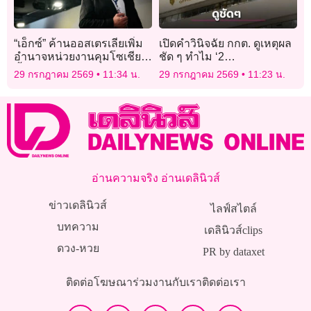
“เอ็กซ์” ค้านออสเตรเลียเพิ่ม
เปิดคำวินิจฉัย กกต. ดูเหตุผล
อำนาจหน่วยงานคุมโซเชียล
ชัด ๆ ทำไม ‘2
ชี้กระทบกฎหมายสากล
สว.อำนาจเจริญ’ คุณสมบัติ
29 กรกฎาคม 2569
11:34 น.
29 กรกฎาคม 2569
11:23 น.
ผ่านฉลุยนั่งเก้าอี้ สว.ได้
อ่านความจริง อ่านเดลินิวส์
ข่าวเดลินิวส์
ไลฟ์สไตล์
บทความ
เดลินิวส์clips
ดวง-หวย
PR by dataxet
ติดต่อโฆษณา
ร่วมงานกับเรา
ติดต่อเรา