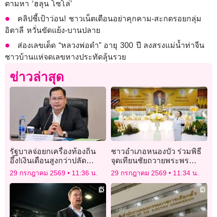
ตามหา ‘ฮลุน โซโล่’
คลิปชี้เป้าว่อน! ชาวเน็ตเตือนอย่าคุกคาม-สะกดรอยกลุ่ม
อิตาลี หวั่นขัดแย้ง-บานปลาย
ส่องเลขเด็ด “หลวงพ่อดำ” อายุ 300 ปี ลงสรงแม่น้ำท่าจีน
ชาวบ้านแห่จดเลขหางประทัดลุ้นรวย
ข่าวล่าสุด
รัฐบาลจ่อยกเครื่องท้องถิ่น
ชาวอำเภอหนองบัว ร่วมพิธี
อึ้ง!เงินเดือนสูงกว่าปลัด
จุดเทียนชัยถวายพระพร
กระทรวง
ชัยมงคล เฉลิม
29 กรกฎาคม 2569
11:36 น.
29 กรกฎาคม 2569
11:34 น.
พระชนมพรรษา พระบาท
สมเด็จพระเจ้าอยู่หัว