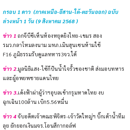
กรอบ 1 ดาว  (ภาคเหนือ-อีสาน-ใต้-ตะวันออก) ฉบับ
ล่วงหน้า 1 วัน (9 สิงหาคม 2568 )
ข่าว 1 
ถกจีบีซีเห็นห้องหยุดยิงไทย-เขมร สอง
รมว.กลาโหมลงนาม มทภ.เมินฮุนเซนห้ามใช้ 
F16 ภูมิธรรมรับดูแลทหาร3จว.ใต้
ข่าว 2
.มูลนิธิแสง-ไซ้กีปันน้ำใจรั้วของชาติ ส่งมอบทหาร
และผู้อพยพชายแดนไทย
ข่าว 3.
เด้งฟ้าผ่าผู้ว่าฯอุบลเข้ากรุมหาดไทย งบ
ฉุกเฉิน100ล้าน เบิก5.56หมื่น
ข่าว 4 
จับอดีตเจ้าคณะพิจิตร-เจ้าวัดใหญ่ฯ บิ๊กเต้าน้ำทีม
ลุย ยักยอกเงินมจร.โอนสีกากอล์ฟ