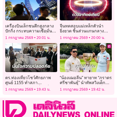
เครื่องบินเล็กชนตึกสูงกลาง
จีนทดสอบแม่เหล็กตัวนำ
ปักกิ่ง กระทบความเชื่อมั่น
ยิ่งยวด ชิ้นส่วนแกนกลาง
เศรษฐกิจการบินระดับต่ำ
“ดวงอาทิตย์เทียม” สำเร็จใน
1 กรกฎาคม 2569
20:01 น.
1 กรกฎาคม 2569
20:00 น.
ระดับโลก (คลิป)
ตร.ท่องเที่ยวโชว์ศักยภาพ
“น้องเฌอลีน” ทายาท “ภราดร
ศูนย์ 1155 ทำสภา
ศรีชาพันธุ์” นำทัพสวิงเด็ก
อุตสาหกรรมท่องเที่ยว มั่นใจ
ไทย กวาด 4 แชมป์รุ่นเล็ก
1 กรกฎาคม 2569
19:43 น.
1 กรกฎาคม 2569
19:42 น.
ความปลอดภัยนักท่องเที่ยว
“FCG International
Championship 2026”