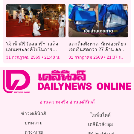
‘เจ้าฟ้าสิริวัณณวรีฯ’ เสด็จ
แตกตื่นทั้งหาด! นักท่องเที่ยว
แทนพระองค์ไปในการ
เจอเงินสดกว่า 27 ล้าน ลอย
บำเพ็ญกุศลพิธีกงเต๊ก ถวาย
เกยหาดเกาะดังอิตาลี
31 กรกฎาคม 2569
21:48 น.
31 กรกฎาคม 2569
21:37 น.
พระบรมศพ ‘สมเด็จพระพันปี
หลวง’
อ่านความจริง อ่านเดลินิวส์
ข่าวเดลินิวส์
ไลฟ์สไตล์
บทความ
เดลินิวส์clips
ดวง-หวย
PR by dataxet