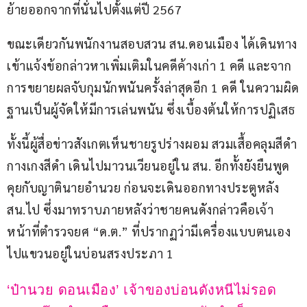
ย้ายออกจากที่นั่นไปตั้งแต่ปี 2567
ขณะเดียวกันพนักงานสอบสวน สน.ดอนเมือง ได้เดินทาง
เข้าแจ้งข้อกล่าวหาเพิ่มเติมในคดีค้างเก่า 1 คดี และจาก
การขยายผลจับกุมนักพนันครั้งล่าสุดอีก 1 คดี ในความผิด
ฐานเป็นผู้จัดให้มีการเล่นพนัน ซึ่งเบื้องต้นให้การปฏิเสธ
ทั้งนี้ผู้สื่อข่าวสังเกตเห็นชายรูปร่างผอม สวมเสื้อคลุมสีดำ 
กางเกงสีดำ เดินไปมาวนเวียนอยู่ใน สน. อีกทั้งยังยืนพูด
คุยกับญาตินายอำนวย ก่อนจะเดินออกทางประตูหลัง 
สน.ไป ซึ่งมาทราบภายหลังว่าชายคนดังกล่าวคือเจ้า
หน้าที่ตำรวจยศ “ด.ต.” ที่ปรากฏว่ามีเครื่องแบบตนเอง
ไปแขวนอยู่ในบ่อนสรงประภา 1
‘ป๋านวย ดอนเมือง’ เจ้าของบ่อนดังหนีไม่รอด 