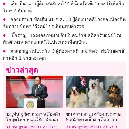
เสียงปืน! ผวาผู้ต้องสงสัยคดี ‘2 พี่น้องรัสเซีย’ ประวัติเพิ่งพ้น
โทษ 2 สัปดาห์
กองปราบฯ ขีดเส้น 31 ก.ค. 13 ผู้ต้องหาคดีโกงสอบท้องถิ่น
รับทราบข้อหา ‘ธีรุตม์’ ขอเลื่อนพบตำรวจ
‘บิ๊กราญ’ แถลงออกหมายจับ 2 คนร้าย คดีคาร์บอมบ์โรง
พักตันหยง คาดเผ่นหนีไปประเทศเพื่อนบ้าน
ศาลอาญาให้ประกัน 3 ผู้ต้องหาคดี สวมสิทธิ ‘พ่อไทยทิพย์’
ส่วนอีก 1 รายนอนคุก
ข่าวล่าสุด
‘อนุทิน’ชูวิศวกรการเมืองฝ่า
ชมความงามเครื่องกระดาษ
วิกฤตโลก หนุนวิจัย-พัฒนา
9 สุนัขทรงเลี้ยง อุทิศถวาย
วางกรอบรับเทรนด์เอไอ
‘สมเด็จพระพันปีหลวง’
31 กรกฎาคม 2569
21:53 น.
31 กรกฎาคม 2569
21:53 น.