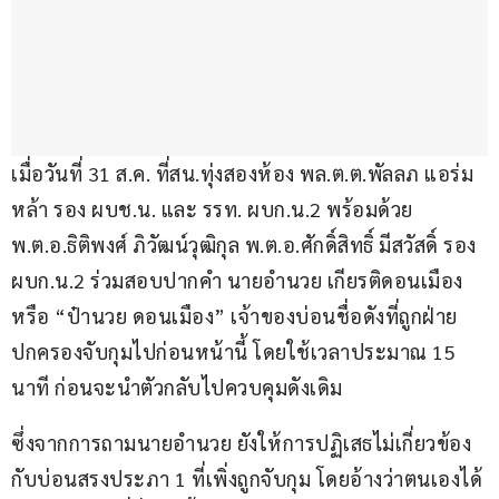
เมื่อวันที่ 31 ส.ค. ที่สน.ทุ่งสองห้อง พล.ต.ต.พัลลภ แอร่ม
หล้า รอง ผบช.น. และ รรท. ผบก.น.2 พร้อมด้วย 
พ.ต.อ.ธิติพงศ์ ภิวัฒน์วุฒิกุล พ.ต.อ.ศักดิ์สิทธิ์ มีสวัสดิ์ รอง 
ผบก.น.2 ร่วมสอบปากคำ นายอำนวย เกียรติดอนเมือง 
หรือ “ป๋านวย ดอนเมือง” เจ้าของบ่อนชื่อดังที่ถูกฝ่าย
ปกครองจับกุมไปก่อนหน้านี้ โดยใช้เวลาประมาณ 15 
นาที ก่อนจะนำตัวกลับไปควบคุมดังเดิม
ซึ่งจากการถามนายอำนวย ยังให้การปฏิเสธไม่เกี่ยวข้อง
กับบ่อนสรงประภา 1 ที่เพิ่งถูกจับกุม โดยอ้างว่าตนเองได้