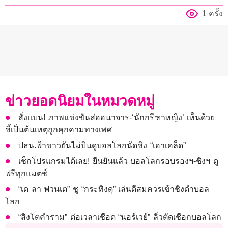
1 ครั้ง
ข่าวยอดนิยมในหมวดหมู่
สั่งแบน! ภาพแข่งขันส่ออนาจาร-‘นักกรีฑาหญิง’ เห็นด้วย
ชี้เป็นต้นเหตุถูกคุกคามทางเพศ
ปธน.ฟ้าขาวยันไม่บินดูบอลโลกนัดชิง “เอาเคล็ด”
เช็กโปรแกรมได้เลย! ยืนยันแล้ว บอลโลกรอบรองฯ-ชิงฯ ดู
ฟรีทุกแมตช์
“เด ลา ฟวนเต” ชู “กระทิงดุ” เล่นดีสมควรเข้าชิงดำบอล
โลก
“สิงโตคำราม” ต่อเวลาเชือด “นอร์เวย์” ลิ่วตัดเชือกบอลโลก