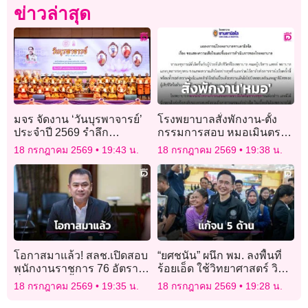
ข่าวล่าสุด
มจร จัดงาน ‘วันบุรพาจารย์’
โรงพยาบาลสั่งพักงาน-ตั้ง
ประจำปี 2569 รำลึก
กรรมการสอบ หมอเมินตรวจ
คุณูปการผู้วางรากฐาน
หัวใจผู้ป่วยสุดท้ายเสียชีวิต
18 กรกฎาคม 2569
19:43 น.
18 กรกฎาคม 2569
19:38 น.
มหาวิทยาลัย
โอกาสมาแล้ว! สลช.เปิดสอบ
“ยศชนัน” ผนึก พม. ลงพื้นที่
พนักงานราชการ 76 อัตรา
ร้อยเอ็ด ใช้วิทยาศาสตร์ วิจัย
ทั่วประเทศ ย้ำโปร่งใส
และนวัตกรรม พาคนจนพ้น
18 กรกฎาคม 2569
19:35 น.
18 กรกฎาคม 2569
19:28 น.
ความยากจนสำเร็จ