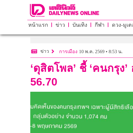
หน้าแรก
ข่าว
บันเทิง
กีฬา
ดวง-มูเตล
ข่าว
การเมือง
10 พ.ค. 2569 • 8:53 น.
‘ดุสิตโพล’ ชี้ ‘คนกรุง
56.70