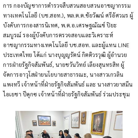
การ กองบัญชาการตำรวจสืบสวนสอบสวนอาชญากรรม
ทางเทคโนโลยี (บช.สอท.), พล.ต.ต.ชัยวัฒน์ ศรีอัศวมร ผู้
บังคับการกองสารนิเทศ, พ.ต.อ.เศรษฐณัณข์ ปิยะ
สมบูรณ์ รองผู้บังคับการตรวจสอบและวิเคราะห์
อาชญากรรมทางเทคโนโลยี บช.สอท. และผู้แทน LINE 
ประเทศไทย ได้แก่ นางบุญญรัตน์ กิตติวรวุฒิ ผู้อำนวย
การฝ่ายรัฐกิจสัมพันธ์, นายชวันวิทย์ เลียงสุนทรสิท ผู้
จัดการอาวุโสฝ่ายนโยบายสาธารณะ, นางสาวเกวลิน 
แพงทวี เจ้าหน้าที่ฝ่ายรัฐกิจสัมพันธ์ และ นางสาวยาสมีน 
ไอเยชา ปีดุกซ เจ้าหน้าที่ฝ่ายรัฐกิจสัมพันธ์ ร่วมประชุม 