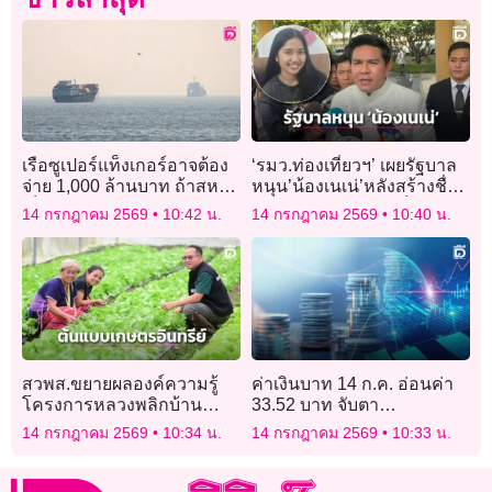
เรือซูเปอร์แท็งเกอร์อาจต้อง
‘รมว.ท่องเที่ยวฯ’ เผยรัฐบาล
จ่าย 1,000 ล้านบาท ถ้าสหรัฐ
หนุน’น้องเนเน่’หลังสร้างชื่อ
เก็บค่าผ่านฮอร์มุซ 20%
เสียงให้ประเทศ ดันเป็น
14 กรกฎาคม 2569
10:42 น.
14 กรกฎาคม 2569
10:40 น.
พรีเซ็นเตอร์โปรโมทท่อง
เที่ยวไทย
สวพส.ขยายผลองค์ความรู้
ค่าเงินบาท 14 ก.ค. อ่อนค่า
โครงการหลวงพลิกบ้าน
33.52 บาท จับตา
หนองเขียวสู่ต้นแบบเกษตร
ตะวันออกกลาง สหรัฐ-
14 กรกฎาคม 2569
10:34 น.
14 กรกฎาคม 2569
10:33 น.
อินทรีย์แปลงใหญ่บนพื้นที่สูง
อิหร่าน
จ.แม่ฮ่องสอน