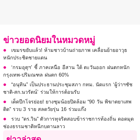
ข่าวยอดนิยมในหมวดหมู่
เขมรขยับแล้ว! ห้ามชาวบ้านถ่ายภาพ เคลื่อนย้ายอาวุธ
หนักประชิดชายแดน
‘กรมอุตุฯ’ ชี้ ภาคเหนือ อีสาน ใต้ ตะวันออก ฝนตกหนัก
กรุงเทพ-ปริมณฑล ฝนตก 60%
“อนุทิน” เป็นประธานประชุมสภา กทม. นัดแรก ‘ผู้ว่าฯชัช
ชาติ-สก.นวรัตน์’ ร่วมให้การต้อนรับ
เด็ดปีกโจรย่อย! ยางชุมน้อยปิดล้อม “90 วัน พิฆาตยาเสพ
ติด” รวบ 3 ราย สลดวัยรุ่น 16 ร่วมแก๊ง
รวบ “ดร.วิน” ตัวการทุจริตสอบข้าราชการท้องถิ่น ดอดมุด
ช่องธรรมชาติหนีกบดานลาว
ข่าวล่าสุด