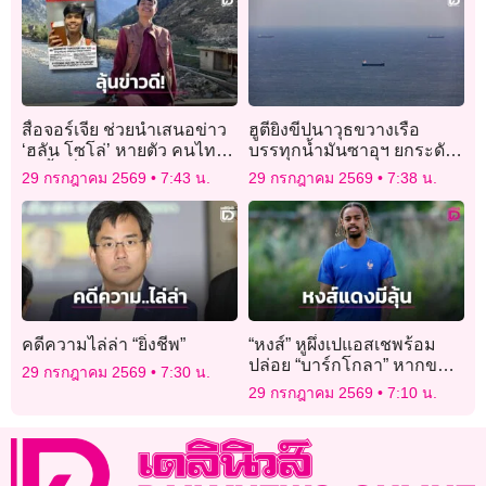
สื่อจอร์เจีย ช่วยนำเสนอข่าว
ฮูตียิงขีปนาวุธขวางเรือ
‘ฮลัน โซโล่’ หายตัว คนไทย
บรรทุกน้ำมันซาอุฯ ยกระดับ
ในพื้นที่ประสาน ตร.-สถาน
ปิดล้อมทะเลแดง
29 กรกฎาคม 2569
7:43 น.
29 กรกฎาคม 2569
7:38 น.
ทูต
คดีความไล่ล่า “ยิ่งชีพ”
“หงส์” หูผึ่งเปแอสเชพร้อม
ปล่อย “บาร์กโกลา” หากขอ
29 กรกฎาคม 2569
7:30 น.
ย้ายทีม
29 กรกฎาคม 2569
7:10 น.