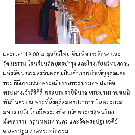
และเวลา 19.00 น. มูลนิธิไทย-จีนเพื่อการศึกษาและ
วัฒนธรรม โรงเรียนสีตบุตรบำรุง และโรงเรียนวิทยสถาน
แห่งวัฒนธรรมตะวันออก เป็นเจ้าภาพบำเพ็ญกุศลและ
พระพิธีธรรมสวดพระอภิธรรมพระบรมศพ สมเด็จ
พระนางเจ้าสิริกิติ์ พระบรมราชินีนาถ พระบรมราชชนนี
พันปีหลวง ณ พระที่นั่งดุสิตมหาปราสาท ในพระบรม
มหาราชวัง โดยมีพระสงฆ์จากวัดพระเชตุพนวิมล
มังคลาราม กรุงเทพมหานคร และวัดพระปฐมเจดีย์ 
จ.นครปฐม สวดพระอภิธรรม 