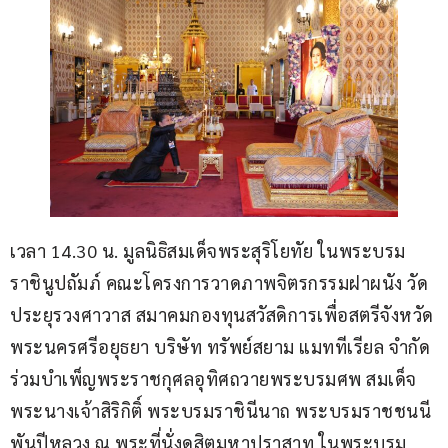
เวลา 14.30 น. มูลนิธิสมเด็จพระสุริโยทัย ในพระบรม
ราชินูปถัมภ์ คณะโครงการวาดภาพจิตรกรรมฝาผนัง วัด
ประยุรวงศาวาส สมาคมกองทุนสวัสดิการเพื่อสตรีจังหวัด
พระนครศรีอยุธยา บริษัท ทรัพย์สยาม แมททีเรียล จำกัด 
ร่วมบำเพ็ญพระราชกุศลอุทิศถวายพระบรมศพ สมเด็จ
พระนางเจ้าสิริกิติ์ พระบรมราชินีนาถ พระบรมราชชนนี
พันปีหลวง ณ พระที่นั่งดุสิตมหาปราสาท ในพระบรม