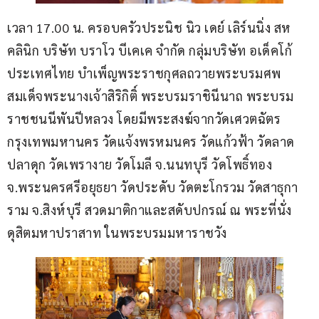
เวลา 17.00 น. ครอบครัวประนิช นิว เดย์ เลิร์นนิ่ง สห
คลินิก บริษัท บราโว บีเคเค จำกัด กลุ่มบริษัท อเด็คโก้ 
ประเทศไทย บำเพ็ญพระราชกุศลถวายพระบรมศพ 
สมเด็จพระนางเจ้าสิริกิติ์ พระบรมราชินีนาถ พระบรม
ราชชนนีพันปีหลวง โดยมีพระสงฆ์จากวัดเศวตฉัตร 
กรุงเทพมหานคร วัดแจ้งพรหมนคร วัดแก้วฟ้า วัดลาด
ปลาดุก วัดเพรางาย วัดโมลี จ.นนทบุรี วัดโพธิ์ทอง 
จ.พระนครศรีอยุธยา วัดประดับ วัดตะโกรวม วัดสาธุกา
ราม จ.สิงห์บุรี สวดมาติกาและสดับปกรณ์ ณ พระที่นั่ง
ดุสิตมหาปราสาท ในพระบรมมหาราชวัง