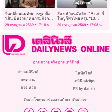
จีนเปลี่ยนแม่ทัพการทูต ตั้ง
ฮือฮา! “ดร.มัลลิกา” ชิงเก้าอี้
“เสิ่น มินจวน” คุมกรมกิจการ
ใหญ่กีฬาไทย สรุป “10
เอเชีย แทน “หลิว จินซง”
อรหันต์” ลุ้นตำแหน่งผู้ว่าการ
29 กรกฎาคม 2569
17:18 น.
29 กรกฎาคม 2569
17:08 น.
กกท. คนใหม่
อ่านความจริง อ่านเดลินิวส์
ข่าวเดลินิวส์
ไลฟ์สไตล์
บทความ
เดลินิวส์clips
ดวง-หวย
PR by dataxet
ติดต่อโฆษณา
ร่วมงานกับเรา
ติดต่อเรา