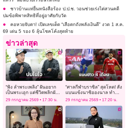
ชาวบ้านแห่ยื่นหนังสือร้อง ป.ป.ช. วอนช่วยเร่งไต่สวนคดี
ปมข้อพิพาทสิทธิที่อยู่อาศัยกับวัด
คอหวยจับตา! เปิดเลขเด็ด “เสือตกถังพลังเงินดี” งวด 1 ส.ค.
69 เด่น 5 รอง 6 ลุ้นโชคโค้งสุดท้าย
ข่าวล่าสุด
“พิง ลำพระเพลิง” ฝันอยาก
“ศาลกีฬาบราซิล” สุดโหด! สั่ง
เป็นพระเอก แต่ชีวิตพลิกผัน
แบนแข้งนาซิอองนาล ทำ
ต้องติดหนี้-เช็คเด้งเพราะ
ฟาวล์ใส่คู่แข่งนาน 4 เดือน
29 กรกฎาคม 2569
17:30 น.
29 กรกฎาคม 2569
17:20 น.
ความเนรคุณ!
เท่าเวลาที่คนเจ็บกลับมาเล่น
ได้