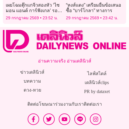
เผยโฉมตุ๊กแกจิ๋วสองหัว ‘ไซ
“หงส์แดง” เตรียมยื่นข้อเสนอ
มอน แอนด์ การ์ฟังเกล’ รอด
ซื้อ “บาร์โกลา” ทางการ
ชีวิตครบ 1 เดือน
29 กรกฎาคม 2569
23:52 น.
29 กรกฎาคม 2569
23:42 น.
อ่านความจริง อ่านเดลินิวส์
ข่าวเดลินิวส์
ไลฟ์สไตล์
บทความ
เดลินิวส์clips
ดวง-หวย
PR by dataxet
ติดต่อโฆษณา
ร่วมงานกับเรา
ติดต่อเรา