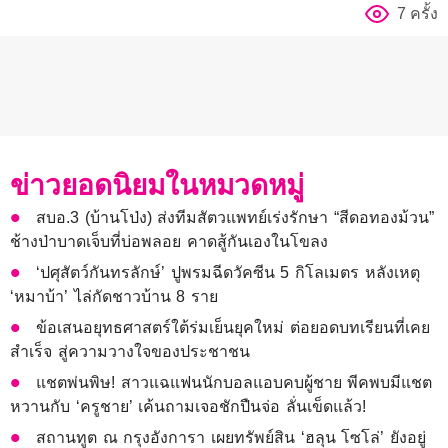
7 ครั้ง
ข่าวยอดนิยมในหมวดหมู่
สบอ.3 (บ้านโป่ง) ส่งทีมสัตวแพทย์เร่งรักษา “สีดอทองม้วน”
ช้างป่าบาดเจ็บที่บ่อพลอย คาดสู้กันเองในโขลง
‘ปศุสัตว์กันทรลักษ์’ ปูพรมฉีดวัคซีน 5 กิโลเมตร หลังเหตุ
‘หมาบ้า’ ไล่กัดชาวบ้าน 8 ราย
ข้อเสนอยุทธศาสตร์ใต้ร่มเย็นยุคใหม่ ต่อยอดบทเรียนที่เคย
สำเร็จ สู่ความวางใจของประชาชน
แชตพ่นพิษ! สาวแฉแฟนนักบอลแอบคบผู้ชาย พีคพบมีแชต
หวานกับ ‘ครูชาย’ เค้นถามเจอชักปืนจ่อ ลั่นเข็ดแล้ว!
สถานทูต ณ กรุงอังการา เผยทรัพย์สิน ‘ฮลุน โซโล่’ ยังอยู่