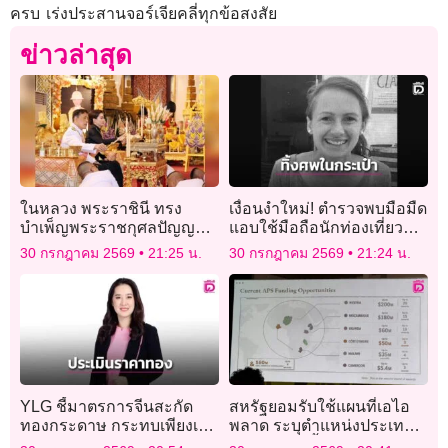
ครบ เร่งประสานจอร์เจียคลี่ทุกข้อสงสัย
ข่าวล่าสุด
ในหลวง พระราชินี ทรง
เงื่อนงำใหม่! ตำรวจพบมือมืด
บำเพ็ญพระราชกุศลปัญญา
แอบใช้มือถือนักท่องเที่ยว
สมวาร (50 วัน) พระราชทาน
สาว หลังถูกฆ่าหมกกระเป๋า
30 กรกฎาคม 2569
21:25 น.
30 กรกฎาคม 2569
21:24 น.
พระศพ เจ้าฟ้าพัชรกิติยาภาฯ
เดินทาง
YLG ชี้มาตรการจีนสะกัด
สหรัฐยอมรับใช้แผนที่เอไอ
ทองกระดาษ กระทบเพียงเล็ก
พลาด ระบุตำแหน่งประเทศ
น้อย
แอฟริกาผิดทั้งทวีป