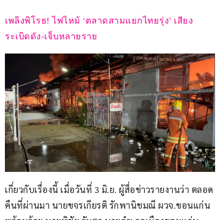
เพลิงพิโรธ! ไฟไหม้ ‘ตลาดสามแยกไทยรุ่ง’ เสียง
ระเบิดดัง-เจ็บหลายราย
เกี่ยวกับเรื่องนี้ เมื่อวันที่ 3 มิ.ย. ผู้สื่อข่าวรายงานว่า ตลอด
คืนที่ผ่านมา นายขจรเกียรติ รักพานิชมณี ผวจ.ขอนแก่น 