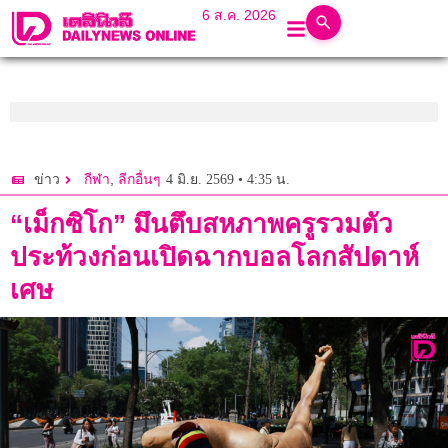
6 ส.ค. 2026
,
4 มิ.ย. 2569 • 4:35 น.
ข่าว
กีฬา
ลีกอื่นๆ
“เม็กซิโก” มึนตึบสหภาพครูรวมตัว
ประท้วงก่อนเปิดฉากบอลโลกสัปดาห์
เศษ