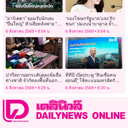
“อาร์เตตา” ยอมรับนักเตะ
‘รองโฆษกรัฐบาล’แจง’รัก
“ปืนใหญ่” หัวเสียหลังพ่าย “เบ
ชนก’ ปมงบน้ำบาดาล ย้ำ
ติส”
โครงการกำหนดพื้นที่ ก่อน
6 สิงหาคม 2569
8:54 น.
6 สิงหาคม 2569
8:54 น.
เลือกตั้ง ชี้คำขออนุมัติตาม
หลักเกณฑ์
ปากีสถานยกระดับคุมเข้มสื่อ
ทีทีบี เปิดประตู “สินเชื่อคน
ต่างชาติ จำกัดลงพื้นที่นอก 3
ผ่อนดี” ใช้คะแนนเครดิตรับ
เมืองใหญ่
ดอกเบี้ย 0.52% ต่อเดือน
6 สิงหาคม 2569
8:29 น.
6 สิงหาคม 2569
8:20 น.