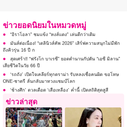
ข่าวยอดนิยมในหมวดหมู่
“อิราโอลา” ชมแข้ง “หงส์แดง” เล่นดีกว่าเดิม
มันส์ต่อเนื่อง! “เดลินิวส์คัพ 2026” เสิร์ฟความสนุกไม่มีพัก
ถึงคิวรุ่น 16 ปี ก
สุดเศร้า!! “ฟรังโก บาเรซี” ยอดตำนานกัปตัน “เอซี มิลาน”
เสียชีวิตในวัย 66 ปี
‘รถถัง’ เปิดใจเคลียร์ทุกดราม่า รับหลงเชื่อคนผิด ขอโทษ
ONE-ชาตรี ลั่นกลับมาทวงแชมป์โลก
‘ช้างศึก’ ดวลเดือด ‘เสือเหลือง’ ค่ำนี้ เปิดสถิติสุดสูสี
ข่าวล่าสุด