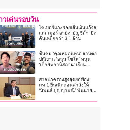
่าวเด่นรอบวัน
ไซเบอร์แกะรอยเส้นเงินแก๊งส
แกมเมอร์ อายัด ‘บัญชีม้า’ ยึด
คืนเหยื่อกว่า 3.1 ล้าน
ชื่นชม ‘คุณหมอแทน’ สานต่อ
ปณิธาน ‘ฮลุน โซโล่’ หนุน
‘เด็กอัฟกานิสถาน’ เรียน
แพทย์
ศาลปกครองสูงสุดยกฟ้อง
มท.1 ยืนเพิกถอนคำสั่งให้
‘นิพนธ์ บุญญามณี’ พ้นนายก
อบจ.สงขลา