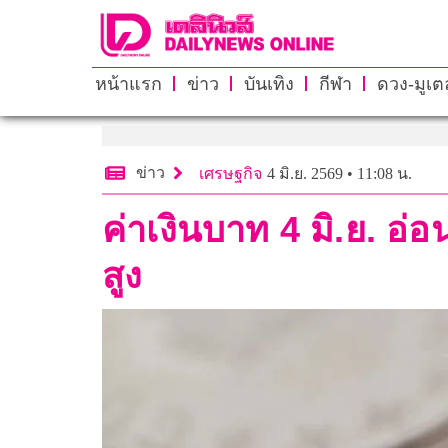
หน้าแรก
ข่าว
บันเทิง
กีฬา
ดวง-มูเตล
ข่าว
เศรษฐกิจ
4 มิ.ย. 2569 • 11:08 น.
ค่าเงินบาท 4 มิ.ย. อ
สูง