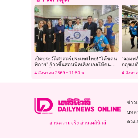
เปิดประวัติศาสตร์ประเทศไทย! “โค้ชคน
“จอมพลั
พิการ” ก้าวขึ้นสอนพิคเคิลบอลให้คน
กอุซเบ
ปกติ ครั้งแรกของชาติ พลิกบทบาทจาก
เยาวชน
4 สิงหาคม 2569
11:50 น.
4 สิงหา
“ผู้รับโอกาส” สู่ “ผู้สร้างโอกาส”
ข่าวเ
บทค
ดวง-
อ่านความจริง อ่านเดลินิวส์