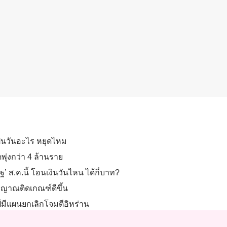
็นวันอะไร หยุดไหม
พุ่งกว่า 4 ล้านราย
ฐ’ ส.ค.นี้ โอนเงินวันไหน ได้กี่บาท?
ัญญาณติดเกณฑ์ดีขึ้น
ป์มีแผนยกเลิกโจมตีอิหร่าน