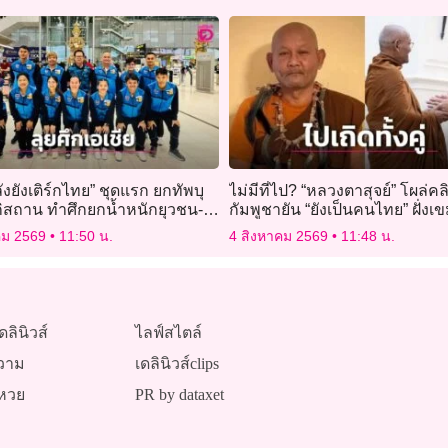
งยังเติร์กไทย” ชุดแรก ยกทัพบุ
ไม่มีที่ไป? “หลวงตาสุจย์” โผล่คล
กิสถาน ทำศึกยกน้ำหนักยุวชน-
กัมพูชายัน “ยังเป็นคนไทย” ฝั่งเข
ชิงแชมป์เอเชีย 2026
การ์ดระแวง คนบุรีรัมย์ตัดขาด!
คม 2569
11:50 น.
4 สิงหาคม 2569
11:48 น.
ดลินิวส์
ไลฟ์สไตล์
วาม
เดลินิวส์clips
หวย
PR by dataxet