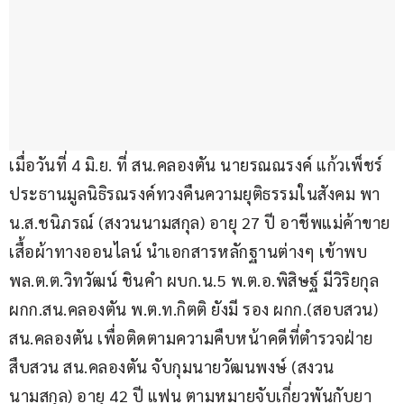
เมื่อวันที่ 4 มิ.ย. ที่ สน.คลองตัน นายรณณรงค์ แก้วเพ็ชร์ 
ประธานมูลนิธิรณรงค์ทวงคืนความยุติธรรมในสังคม พา 
น.ส.ชนิภรณ์ (สงวนนามสกุล) อายุ 27 ปี อาชีพแม่ค้าขาย
เสื้อผ้าทางออนไลน์ นำเอกสารหลักฐานต่างๆ เข้าพบ 
พล.ต.ต.วิทวัฒน์ ชินคำ ผบก.น.5 พ.ต.อ.พิสิษฐ์ มีวิริยกุล 
ผกก.สน.คลองตัน พ.ต.ท.กิตติ ยังมี รอง ผกก.(สอบสวน) 
สน.คลองตัน เพื่อติดตามความคืบหน้าคดีที่ตำรวจฝ่าย
สืบสวน สน.คลองตัน จับกุมนายวัฒนพงษ์ (สงวน
นามสกุล) อายุ 42 ปี แฟน ตามหมายจับเกี่ยวพันกับยา