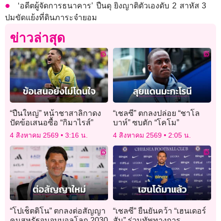
‘อดีตผู้จัดการธนาคาร’ ปืนดุ ยิงญาติตัวเองดับ 2 สาหัส 3
ปมขัดแย้งที่ดินภาระจำยอม
ข่าวล่าสุด
“ปืนใหญ่” หน้าชาสาลิกาดง
“เชลซี” ตกลงปล่อย “ชาโล
ปัดข้อเสนอซื้อ “กิมาไรส์”
บาห์” ซบตัก “โคโม”
4 สิงหาคม 2569
3:16 น.
4 สิงหาคม 2569
2:05 น.
“โปเช็ตติโน” ตกลงต่อสัญญา
“เชลซี” ยืนยันคว้า “เฮนเดอร์
คุมสหรัฐจนจบบอลโลก 2030
สัน” ร่วมทัพทางการ