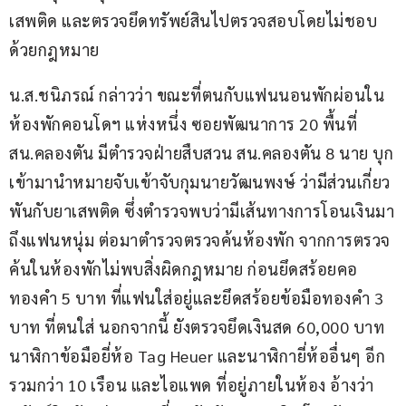
เสพติด และตรวจยึดทรัพย์สินไปตรวจสอบโดยไม่ชอบ
ด้วยกฎหมาย
น.ส.ชนิภรณ์ กล่าวว่า ขณะที่ตนกับแฟนนอนพักผ่อนใน
ห้องพักคอนโดฯ แห่งหนึ่ง ซอยพัฒนาการ 20 พื้นที่ 
สน.คลองตัน มีตำรวจฝ่ายสืบสวน สน.คลองตัน 8 นาย บุก
เข้ามานำหมายจับเข้าจับกุมนายวัฒนพงษ์ ว่ามีส่วนเกี่ยว
พันกับยาเสพติด ซึ่งตำรวจพบว่ามีเส้นทางการโอนเงินมา
ถึงแฟนหนุ่ม ต่อมาตำรวจตรวจค้นห้องพัก จากการตรวจ
ค้นในห้องพักไม่พบสิ่งผิดกฎหมาย ก่อนยึดสร้อยคอ
ทองคำ 5 บาท ที่แฟนใส่อยู่และยึดสร้อยข้อมือทองคำ 3 
บาท ที่ตนใส่ นอกจากนี้ ยังตรวจยึดเงินสด 60,000 บาท 
นาฬิกาข้อมือยี่ห้อ Tag Heuer และนาฬิกายี่ห้ออื่นๆ อีก 
รวมกว่า 10 เรือน และไอแพด ที่อยู่ภายในห้อง อ้างว่า