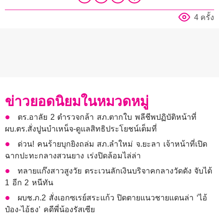
4 ครั้ง
ข่าวยอดนิยมในหมวดหมู่
ตร.อาลัย 2 ตำรวจกล้า สภ.ตากใบ พลีชีพปฏิบัติหน้าที่
ผบ.ตร.สั่งปูนบำเหน็จ-ดูแลสิทธิประโยชน์เต็มที่
ด่วน! คนร้ายบุกยิงถล่ม สภ.ลำใหม่ จ.ยะลา เจ้าหน้าที่เปิด
ฉากปะทะกลางสวนยาง เร่งปิดล้อมไล่ล่า
ทลายแก๊งสาวสูงวัย ตระเวนลักเงินบริจาคกลางวัดดัง จับได้
1 อีก 2 หนีทัน
ผบช.ภ.2 สั่งเอกซเรย์สระแก้ว ปิดตายแนวชายแดนล่า ‘ไอ้
ป๋อง-ไอ้ธง’ คดีพี่น้องรัสเซีย