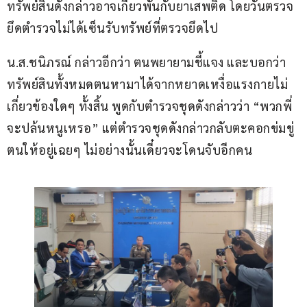
ทรัพย์สินดังกล่าวอาจเกี่ยวพันกับยาเสพติด โดยวันตรวจ
ยึดตำรวจไม่ได้เซ็นรับทรัพย์ที่ตรวจยึดไป
น.ส.ชนิภรณ์ กล่าวอีกว่า ตนพยายามชี้แจง และบอกว่า
ทรัพย์สินทั้งหมดตนหามาได้จากหยาดเหงื่อแรงกายไม่
เกี่ยวข้องใดๆ ทั้งสิ้น พูดกับตำรวจชุดดังกล่าวว่า “พวกพี่
จะปล้นหนูเหรอ” แต่ตำรวจชุดดังกล่าวกลับตะคอกข่มขู่
ตนให้อยู่เฉยๆ ไม่อย่างนั้นเดี๋ยวจะโดนจับอีกคน