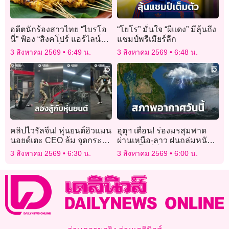
อดีตนักร้องสาวไทย “ไบรโอ
“โยโร” มั่นใจ “ผีแดง” มีลุ้นถึง
นี่” ฟ้อง “สิงคโปร์ แอร์ไลน์ส”
แชมป์พรีเมียร์ลีก
เศษไม้สะเต๊ะทิ่มคอ เส้นเสียง
3 สิงหาคม 2569
6:49 น.
3 สิงหาคม 2569
6:48 น.
เสียหาย
คลิปไวรัลจีน! หุ่นยนต์ฮิวแมน
อุตุฯ เตือน! ร่องมรสุมพาด
นอยด์เตะ CEO ล้ม จุดกระแส
ผ่านเหนือ-ลาว ฝนถล่มหนัก
การพัฒนาหุ่นยนต์ยุคใหม่
หลายพื้นที่ทั่วไทย
3 สิงหาคม 2569
6:30 น.
3 สิงหาคม 2569
6:00 น.
(คลิป)