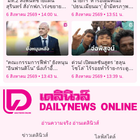
‘มท.2’ลงพื้นที่ชายแดน
‘นายกฯ’ หารือเต็มคณะ
สุรินทร์ สั่ง’กฟภ.’เร่งขยาย
‘ปธน.เมียนมา’ ย้ำมิตรภาพ
เขตไฟฟ้า’ปราสาทตาควาย-
และความไว้เนื้อเชื่อใจ ตั้ง
6 สิงหาคม 2569
14:00 น.
6 สิงหาคม 2569
13:51 น.
เนิน 350’มุ่งยกระดับคุณภาพ
คณะทำงานแก้ไข ‘ปัญหา
ชีวิต
มลพิษ’ ในแม่น้ำ
“คณะกรรมการฟีฟ่า” ยังหนุน
ด่วน! เปิดผลชันสูตร ‘ฮลุน
“อินฟานติโน” นั่งเก้าอี้
โซโล่’ ไร้รอยทำร้าย-กระดูก
ประธานต่อไป แม้โดนเล่น
ไม่หัก คาดหัวใจล้มเหลว จ่อ
6 สิงหาคม 2569
13:43 น.
6 สิงหาคม 2569
13:39 น.
งานหนักจากเรื่องหุ้นบอล
พิสูจน์ปม ‘ใหลตาย-สารพิษ’
โลก
อ่านความจริง อ่านเดลินิวส์
ข่าวเดลินิวส์
ไลฟ์สไตล์