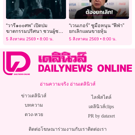
“วารี๑๐๐ศพ” เปิดปม
“เวนเกอร์” ชูมือหนุน “ฟีฟ่า”
ฆาตกรรมปริศนา ชวนผู้ชม
ยกเลิกแผนขายหุ้น
ร่วมไขความจริงที่ซ่อนอยู่ใต้
5 สิงหาคม 2569
8:00 น.
5 สิงหาคม 2569
8:00 น.
ผืนน้ำ
อ่านความจริง อ่านเดลินิวส์
ข่าวเดลินิวส์
ไลฟ์สไตล์
บทความ
เดลินิวส์clips
ดวง-หวย
PR by dataxet
ติดต่อโฆษณา
ร่วมงานกับเรา
ติดต่อเรา