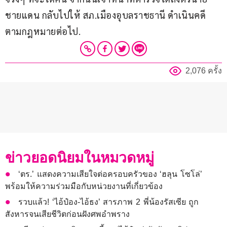
ชายแดน กลับไปให้ สภ.เมืองอุบลราชธานี ดำเนินคดี
ตามกฎหมายต่อไป.
2,076 ครั้ง
ข่าวยอดนิยมในหมวดหมู่
‘ตร.’ แสดงความเสียใจต่อครอบครัวของ ‘ฮลุน โซโล่’
พร้อมให้ความร่วมมือกับหน่วยงานที่เกี่ยวข้อง
รวบแล้ว! ‘ไอ้ป๋อง-ไอ้ธง’ สารภาพ 2 พี่น้องรัสเซีย ถูก
สังหารจนเสียชีวิตก่อนฝังศพอำพราง