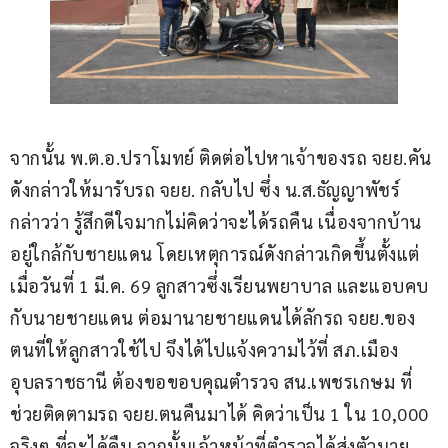
จากนั้น พ.ต.อ.ปราโมทย์ ติดต่อไปหาเจ้าของรถ จยย.คัน
ดังกล่าวให้มารับรถ จยย. กลับไป ซึ่ง น.ส.ธัญญาพัชร์ 
กล่าวว่า รู้สึกดีใจมากไม่คิดว่าจะได้รถคืน เนื่องจากบ้าน
อยู่ใกล้กับชายแดน โดยเหตุการณ์ดังกล่าวเกิดขึ้นตั้งแต่
เมื่อวันที่ 1 มี.ค. 69 ลูกสาวซึ่งเรียนพยาบาล และแอบคบ
กับนายชายแดน ต่อมานายชายแดนได้ลักรถ จยย.ของ
ตนที่ให้ลูกสาวใช้ไป จึงได้ไปแจ้งความไว้ที่ สภ.เมือง
อุบลราชธานี ต้องขอขอบคุณตำรวจ สน.เพชรเกษม ที่
ช่วยติดตามรถ จยย.ตนคืนมาได้ คิดว่าเป็น 1 ใน 10,000 
จริงๆ ที่จะได้คืน จากนั้นเจ้าหน้าที่ตำรวจได้ส่งตัวนาย