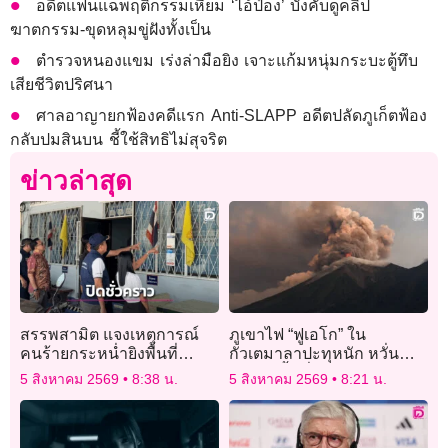
อดีตแฟนแฉพฤติกรรมเหี้ยม ‘ไอ้ป๋อง’ บังคับดูคลิป
ฆาตกรรม-ขุดหลุมขู่ฝังทั้งเป็น
ตำรวจหนองแขม เร่งล่ามือยิง เจาะแก้มหนุ่มกระบะตู้ทึบ
เสียชีวิตปริศนา
ศาลอาญายกฟ้องคดีแรก Anti-SLAPP อดีตปลัดภูเก็ตฟ้อง
กลับปมสินบน ชี้ใช้สิทธิไม่สุจริต
ข่าวล่าสุด
สรรพสามิต แจงเหตุการณ์
ภูเขาไฟ “ฟูเอโก” ใน
คนร้ายกระหน่ำยิงพื้นที่
กัวเตมาลาปะทุหนัก หวั่น
ปัตตานี สาขามายอ พร้อม
กระทบพื้นที่ไกลถึง 100
5 สิงหาคม 2569
8:38 น.
5 สิงหาคม 2569
8:21 น.
แจ้งปิดทำการชั่วคราว
กิโลเมตร