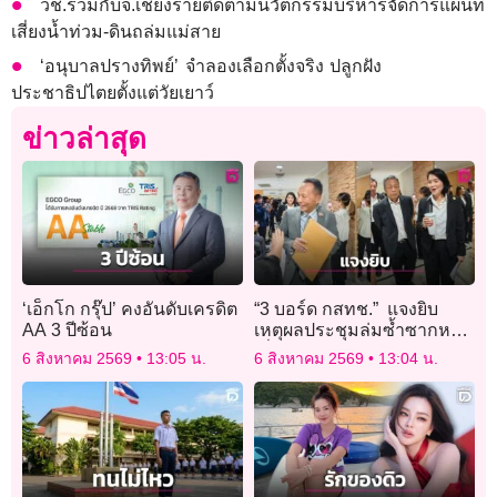
วช.ร่วมกับจ.เชียงรายติดตามนวัตกรรมบริหารจัดการแผนที่
เสี่ยงน้ำท่วม-ดินถล่มแม่สาย
‘อนุบาลปรางทิพย์’ จำลองเลือกตั้งจริง ปลูกฝัง
ประชาธิปไตยตั้งแต่วัยเยาว์
ข่าวล่าสุด
‘เอ็กโก กรุ๊ป’ คงอันดับเครดิต
“3 บอร์ด กสทช.” แจงยิบ
AA 3 ปีซ้อน
เหตุผลประชุมล่มซ้ำซากหวั่น
เสี่ยงอาญา-มติโมฆะ
6 สิงหาคม 2569
13:05 น.
6 สิงหาคม 2569
13:04 น.