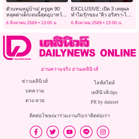
ตัวแทนหมู่บ้าน! ครูยุค 90
EXCLUSIVE: เปิด 3 เหตุผล
หลุดด่าเด็กเจนนี้สุดอุบาทว์
ทำไมรักของ “ดิว อริสรา-ไฮ
ชาวเน็ตแห่เซฟ-แชร์ว่อน ‘แพ้
โซวู้ดดี้” ถึงได้เป็นประเด็น
6 สิงหาคม 2569
13:00 น.
6 สิงหาคม 2569
13:00 น.
เสียงในหัว’ ระบายความใน
ฮอตที่คนอยากรู้!
ใจ
อ่านความจริง อ่านเดลินิวส์
ข่าวเดลินิวส์
ไลฟ์สไตล์
บทความ
เดลินิวส์clips
ดวง-หวย
PR by dataxet
ติดต่อโฆษณา
ร่วมงานกับเรา
ติดต่อเรา