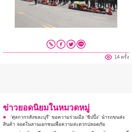
14 ครั้ง
ข่าวยอดนิยมในหมวดหมู่
‘ศุลกากรสังขละบุรี’ ขอความร่วมมือ ‘ชิปปิ้ง’ นำรถขนส่ง
สินค้า จอดในลานเอกชนเพื่อความสะดวกปลอดภัย