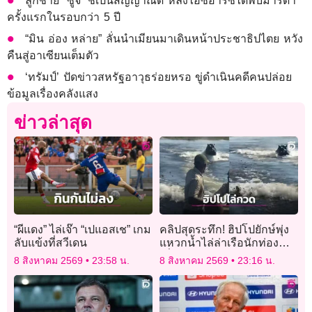
ลูกชาย “ซูจี” ชี้เป็นสัญญาณดี หลังไอซีอาร์ซีได้พบมารดา
ครั้งแรกในรอบกว่า 5 ปี
“มิน อ่อง หล่าย” ลั่นนำเมียนมาเดินหน้าประชาธิปไตย หวัง
คืนสู่อาเซียนเต็มตัว
‘ทรัมป์’ ปัดข่าวสหรัฐอาวุธร่อยหรอ ขู่ดำเนินคดีคนปล่อย
ข้อมูลเรื่องคลังแสง
ข่าวล่าสุด
“ผีแดง” ไล่เจ๊า “เปแอสเช” เกม
คลิปสุดระทึก! ฮิปโปยักษ์พุ่ง
ลับแข้งที่สวีเดน
แหวกน้ำไล่ล่าเรือนักท่อง
เที่ยวในบอตสวานา
8 สิงหาคม 2569
23:58 น.
8 สิงหาคม 2569
23:16 น.