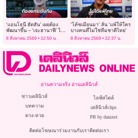
‘แอนโธนี ฮัดสัน’ เผยต้อง
‘โค้ชเมียนมา’ ลั่น ‘แพ้ให้ใคร
พัฒนาขึ้น – ‘เจะฮานาฟี’ ไม่
บางคนที่ไม่ใช่ทีมชาติไทย’
เครียดยิงจุดโทษ
8 สิงหาคม 2569
22:50 น.
8 สิงหาคม 2569
22:37 น.
อ่านความจริง อ่านเดลินิวส์
ข่าวเดลินิวส์
ไลฟ์สไตล์
บทความ
เดลินิวส์clips
ดวง-หวย
PR by dataxet
ติดต่อโฆษณา
ร่วมงานกับเรา
ติดต่อเรา