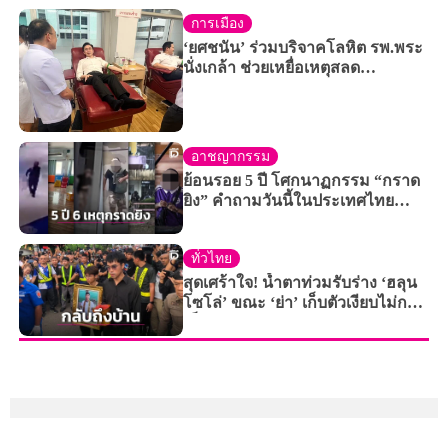
การเมือง
‘ยศชนัน’ ร่วมบริจาคโลหิต รพ.พระ
นั่งเกล้า ช่วยเหยื่อเหตุสลด
รร.เทพศิรินทร์ นนทบุรี
อาชญากรรม
ย้อนรอย 5 ปี โศกนาฏกรรม “กราด
ยิง” คำถามวันนี้ในประเทศไทย
ปลอดภัยแค่ไหน?
ทั่วไทย
สุดเศร้าใจ! น้ำตาท่วมรับร่าง ‘ฮลุน
โซโล่’ ขณะ ‘ย่า’ เก็บตัวเงียบไม่กล้า
เห็นหลาน