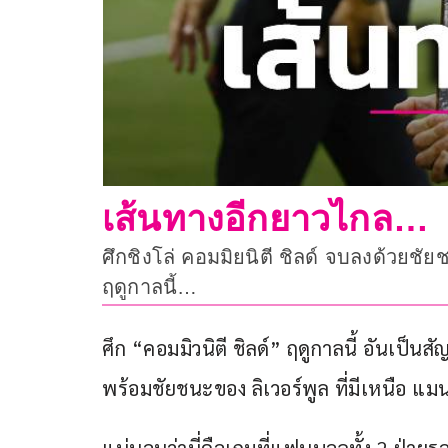
เส้นทางอีกยาวไกล…
ศึกชิงโล่ คอมมิยนิตี ชิลด์ จบลงด้วยชัย
ฤดูกาลนี้…
ศึก “คอมมิวนิตี ชิลด์” ฤดูกาลนี้ อันเป็นส
พร้อมชัยชนะของ ลิเวอร์พูล ที่มีเหนือ แม