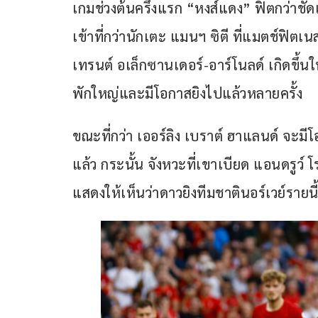
เกมช่วงต้นครึ่งแรก “หงส์แดง” ฟิตกว่าชัด
เข้าที่กว่านักเตะ แมนฯ ซิตี ที่แมตช์ฟิตเ
เทรนต์ อเล็กซานเดอร์-อาร์โนลด์ เกิดขึ้นใ
พักใหญ่และมีโอกาสยิงไปแล้วหลายครั้ง
ขณะที่กว่า เออร์ลิง เบราต์ ฮาแลนด์ จะมี
แล้ว กระนั้น จังหวะที่เขาเบียด แอนดรูว์
แสดงให้เห็นว่าดาวยิงทีมชาตินอร์เวย์รายนี