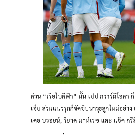
ส่วน “เรือใบสีฟ้า” นั้น เปป กวาร์ดิโอลา ก
เจ็บ ส่วนแนวรุกก็จัดขีปนาวุธลูกใหม่อย่า
เดอ บรอยน์, ริยาด มาห์เรซ และ แจ๊ค กรีล