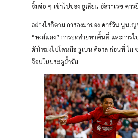
จิ้มจ่อ ๆ เข้าไปของ ฮูเลียน อัลวาเรซ ดาว
อย่างไรก็ตาม การลงมาของ ดาร์วิน นูนเญซ 
“หงส์แดง” การอดส่ายหาพื้นที่ และการไปอย
ตัวโหม่งไปโดนมือ รูเบน ดิอาส ก่อนที่ โ
จ๊อบในประตูย้ำชัย