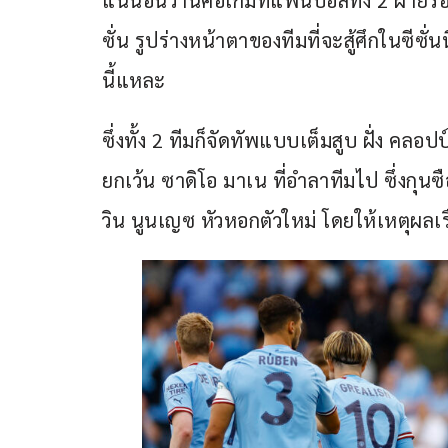
แน่นอนว่านี่คือเกมที่แฟนบอลทั้ง 2 ฝ่าย
ซั่น รูปร่างหน้าตาของทีมที่จะสู้ศึกในซีซั่
นี้แหละ
ซึ่งทั้ง 2 ทีมก็จัดทัพแบบเต็มสูบ ฝั่ง คล
ยกเว้น ซาดิโอ มาเน ที่อำลาทีมไป ซึ่งกุนซ
วิน นูนเญซ หัวหอกตัวใหม่ โดยให้เหตุผลเ