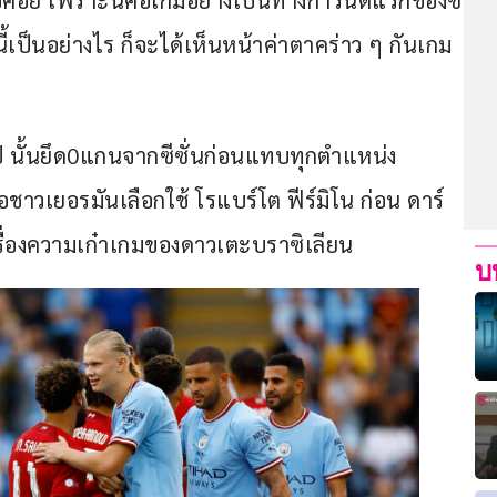
รอคอย เพราะนี่คือเกมอย่างเป็นทางการนัดแรกของซี
นนี้เป็นอย่างไร ก็จะได้เห็นหน้าค่าตาคร่าว ๆ กันเกม
อปป์ นั้นยึด0แกนจากซีซั่นก่อนแทบทุกตำแหน่ง 
ือชาวเยอรมันเลือกใช้ โรแบร์โต ฟีร์มิโน ก่อน ดาร์
รื่องความเก๋าเกมของดาวเตะบราซิเลียน
บ