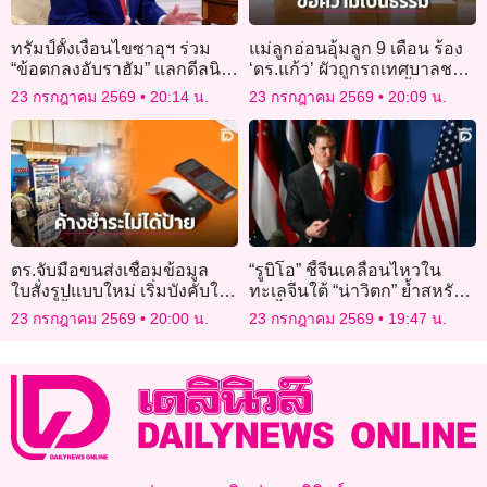
ทรัมป์ตั้งเงื่อนไขซาอุฯ ร่วม
แม่ลูกอ่อนอุ้มลูก 9 เดือน ร้อง
“ข้อตกลงอับราฮัม” แลกดีลนิว
‘ดร.แก้ว’ ผัวถูกรถเทศบาลชน
เคลียร์กับสหรัฐ
ดับ 9 เดือนคดีไม่คืบ ซ้ำซอง
23 กรกฎาคม 2569
20:14 น.
23 กรกฎาคม 2569
20:09 น.
งานศพหาย
ตร.จับมือขนส่งเชื่อมข้อมูล
“รูบิโอ” ชี้จีนเคลื่อนไหวใน
ใบสั่งรูปแบบใหม่ เริ่มบังคับใช้
ทะเลจีนใต้ “น่าวิตก” ย้ำสหรัฐ
1 ส.ค.นี้ หากค้างชำระไม่ได้รับ
ไม่ทิ้งฟิลิปปินส์
23 กรกฎาคม 2569
20:00 น.
23 กรกฎาคม 2569
19:47 น.
ป้ายภาษีจริง