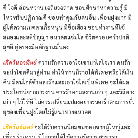
ดี ใจดี อ่อนหวาน เฉลียวฉลาด ชอบศึกษาหาความรู้ มี
ไหวพริบปฏิภาณดี ชอบทำคุณกับคนอื่น เพื่อนฝูงมาก มี
ผู้ให้ความเมตตาเกื้อหนุน มีชื่อเสียง ชอบทำงานที่ใช้
สมองและสติปัญญา อนาคตแจ่มใส ชีวิตครอบครัวปกติ
สุขดี คู่ครองมีหลักฐานมั่นคง
เกิดวันอาทิตย์ 
ความรักควรเอาใจเขามาใส่ใจเรา คนรัก
จะนำโชคดีมาสู่ท่าน ทำให้ท่านมีรายได้พิเศษหรือได้เงิน
คืน มีคนใกล้ตัวหลงรักและเอาใจใส่เป็นพิเศษ จะได้ผล
ประโยชน์จากการงาน ควรรักษาผลงานเก่า ๆ และวิถีทาง
เก่า ๆ ไว้ให้ดี ไม่ควรเปลี่ยนแปลงอย่างรวดเร็วตามการยั่ว
ยุของเพื่อนฝูงโดยไม่รู้แนวทางอนาคต
เกิดวันจันทร์ 
จะได้รับความนิยมชมชอบจากผู้ใหญ่และ
เพื่อนร่วมงาน  มีโอกาสได้ใช้ความรู้ความสามารถ 