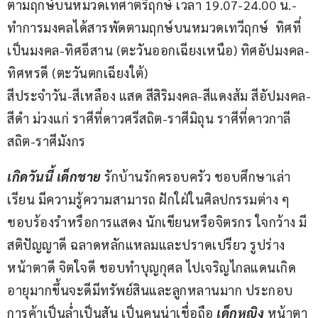
ตามฤกษ์บนหมวดเทศาตรีฤกษ์ เวลา 19.07-24.00 น.-
ทำการมงคลได้สารพัดตามฤกษ์บนหมวดเทวีฤกษ์  ทิศที่
เป็นมงคล-ทิศอีสาน (ตะวันออกเฉียงเหนือ) ทิศอัปมงคล-
ทิศหรดี (ตะวันตกเฉียงใต้)
สีประจำวัน-สีเหลือง แสด สีสิริมงคล-สีแดงส้ม สีอัปมงคล-
สีดำ ม่วงแก่ ราศีที่ดาวศรีสถิต-ราศีมิถุน ราศีที่ดาวกาลี
สถิต-ราศีมังกร
เกิดวันนี้ เด็กชาย 
รักบ้านรักครอบครัว ชอบศึกษาเล่า
เรียน มีความรู้ความสามารถ ฝักใฝ่ในศิลปกรรมต่าง ๆ 
ชอบร้องรำหรือการแสดง นักเขียนหรือจิตรกร ใจกว้าง มี
สติปัญญาดี ฉลาดหลักแหลมและปราดเปรียว รูปร่าง
หน้าตาดี จิตใจดี ชอบทำบุญกุศล ไปเจริญไกลแดนเกิด 
อายุมากขึ้นจะดีมีทรัพย์สินและลูกหลานมาก ประกอบ
การค้าเป็นล่ำเป็นสัน เป็นคนน่าเชื่อถือ 
เด็กหญิง
 หน้าตา