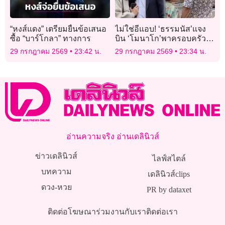
“หงส์แดง” เตรียมยื่นข้อเสนอ
ไม่ใช่อีแอบ! ‘ธรรมนัส’แจง
ซื้อ “บาร์โกลา” ทางการ
บิน ‘โมนาโก’พาครอบครัว
พักผ่อน ปัดพบ ‘ทักษิณ #ไม่มี
29 กรกฎาคม 2569
23:42 น.
29 กรกฎาคม 2569
23:34 น.
ปฏิญญาMonaco
อ่านความจริง อ่านเดลินิวส์
ข่าวเดลินิวส์
ไลฟ์สไตล์
บทความ
เดลินิวส์clips
ดวง-หวย
PR by dataxet
ติดต่อโฆษณา
ร่วมงานกับเรา
ติดต่อเรา