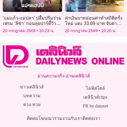
‘แม่แก้ว-แม่ปลา’ ปลื้มปริ่มร่วม
ค่าเงินบาทอ่อนค่าทำสถิติครั้ง
เฟรม ‘ลิซ่า’ ก่อนลุยปาร์ตี้วิวาห์
ใหม่ แตะ 33.69 บาท จับตา
‘ณเดชน์-ญาญ่า’
สหรัฐ-อิหร่านตึงเครียด
20 กรกฎาคม 2569
10:23 น.
20 กรกฎาคม 2569
10:20 น.
อ่านความจริง อ่านเดลินิวส์
ข่าวเดลินิวส์
ไลฟ์สไตล์
บทความ
เดลินิวส์clips
ดวง-หวย
PR by dataxet
ติดต่อโฆษณา
ร่วมงานกับเรา
ติดต่อเรา