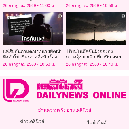
เปิดบ่อน-ปาร์ตี้ยา-ค้ากาม
ประเทศหลังสงคราม
26 กรกฎาคม 2569
11:00 น.
26 กรกฎาคม 2569
10:56 น.
แห่สืบกันตาแตก! ‘ทนายพัฒน์’
ไต้ฝุ่นโนอึลขึ้นฝั่งฮ่องกง-
ทิ้งคำใบ้ปริศนา อดีตนักร้องลูก
กวางตุ้ง ยกเลิกเที่ยวบิน อพยพ
ทุ่งยุคก่อน 90 ฟ้องหย่าเมีย!
กว่า 3.4 แสนคน
26 กรกฎาคม 2569
10:53 น.
26 กรกฎาคม 2569
10:49 น.
อ่านความจริง อ่านเดลินิวส์
ข่าวเดลินิวส์
ไลฟ์สไตล์