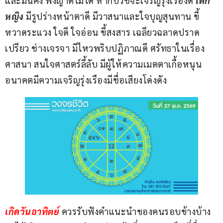
และมั่นคง พึ่งญาติไม่ได้ หากบวชจะเจริญรุ่งเรืองดี 
เด็ก
หญิง
 มีรูปร่างหน้าตาดี มีวาสนาและใจบุญสุนทาน ขี้
หวาดระแวง ใจดี ใจอ่อน ขี้สงสาร เฉลียวฉลาดปราด
เปรียว ช่างเจรจา มีไหวพริบปฏิภาณดี ศรัทธาในเรื่อง
ศาสนา สนใจศาสตร์ลี้ลับ มีผู้ให้ความเมตตาเกื้อหนุน 
อนาคตมีความเจริญรุ่งเรืองมีชื่อเสียงโด่งดัง
เกิดวันอาทิตย์
 ควรรับฟังคำแนะนำของคนรอบข้างบ้าง 