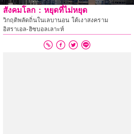
สังคมโลก : หยุดที่ไม่หยุด
วิกฤติพลัดถิ่นในเลบานอน ใต้เงาสงคราม
อิสราเอล-ฮิซบอลเลาะห์