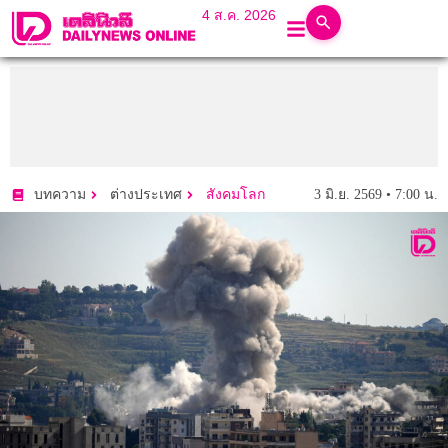
4 ส.ค. 2026
3 มิ.ย. 2569 • 7:00 น.
บทความ
ต่างประเทศ
สังคมโลก