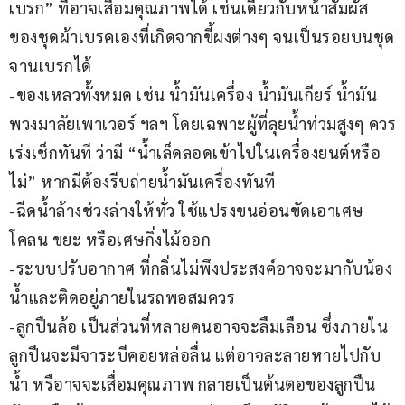
เบรก” ที่อาจเสื่อมคุณภาพได้ เช่นเดียวกับหน้าสัมผัส
ของชุดผ้าเบรคเองที่เกิดจากขี้ผงต่างๆ จนเป็นรอยบนชุด
จานเบรกได้
-ของเหลวทั้งหมด เช่น น้ำมันเครื่อง น้ำมันเกียร์ น้ำมัน
พวงมาลัยเพาเวอร์ ฯลฯ โดยเฉพาะผู้ที่ลุยน้ำท่วมสูงๆ ควร
เร่งเช็กทันที ว่ามี “น้ำเล็ดลอดเข้าไปในเครื่องยนต์หรือ
ไม่” หากมีต้องรีบถ่ายน้ำมันเครื่องทันที
-ฉีดน้ำล้างช่วงล่างให้ทั่ว ใช้แปรงขนอ่อนขัดเอาเศษ
โคลน ขยะ หรือเศษกิ่งไม้ออก
-ระบบปรับอากาศ ที่กลิ่นไม่พึงประสงค์อาจจะมากับน้อง
น้ำและติดอยู่ภายในรถพอสมควร 
-ลูกปืนล้อ เป็นส่วนที่หลายคนอาจจะลืมเลือน ซึ่งภายใน
ลูกปืนจะมีจาระบีคอยหล่อลื่น แต่อาจละลายหายไปกับ
น้ำ หรือาจจะเสื่อมคุณภาพ กลายเป็นต้นตอของลูกปืน