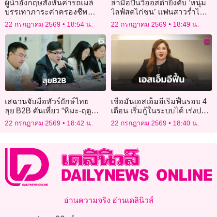
ผู้นำอังกฤษสั่งหั่นค่ารถเมล์
ล่ามือปืนวีออสดำยิงดับ ‘หนุ่ม
บรรเทาภาระค่าครองชีพ
ไลฟ์สดไก่ชน’ แฟนสาวร่ำไห้
ประชาชน
ใจจะขาด เผยวางแผนแต่งงาน
22 กรกฎาคม 2569
18:54 น.
22 กรกฎาคม 2569
18:49 น.
ปีหน้า!
เสฉวนจับมือทัวร์ยักษ์ไทย
เชื่อมั่นเอสเอ็มอีเริ่มฟื้นรอบ 4
ลุย B2B ดันเที่ยว “หิมะ-ฤดู
เดือน เริ่มกู้ในระบบได้ เร่งปรับ
หนาว”
นิยามเอสเอ็มอีใหม่
22 กรกฎาคม 2569
18:42 น.
22 กรกฎาคม 2569
18:40 น.
อ่านความจริง อ่านเดลินิวส์