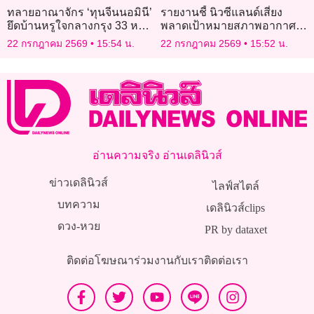
ทลายอาณาจักร ‘ทุนจีนนอมินี’
รายงานชี้ นิวซีแลนด์เสี่ยง
ยึดบ้านหรูใจกลางกรุง 33 หลัง
พลาดเป้าหมายสภาพอากาศ
มูลค่ากว่า 1.2 พันล้าน!
เหตุความคืบหน้าหยุดชะงัก
22 กรกฎาคม 2569
15:54 น.
22 กรกฎาคม 2569
15:52 น.
อ่านความจริง อ่านเดลินิวส์
ข่าวเดลินิวส์
ไลฟ์สไตล์
บทความ
เดลินิวส์clips
ดวง-หวย
PR by dataxet
ติดต่อโฆษณา
ร่วมงานกับเรา
ติดต่อเรา