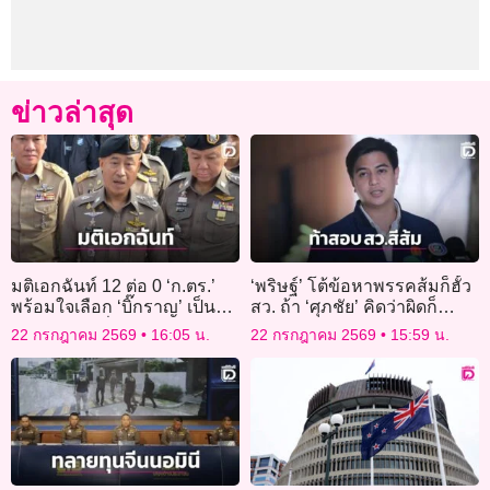
ข่าวล่าสุด
มติเอกฉันท์ 12 ต่อ 0 ‘ก.ตร.’
‘พริษฐ์’ โต้ข้อหาพรรคส้มก็ฮั้ว
พร้อมใจเลือก ‘บิ๊กราญ’ เป็น
สว. ถ้า ‘ศุภชัย’ คิดว่าผิดก็
‘ผบ.ตร.’ คนที่ 16
จัดการได้เลย
22 กรกฎาคม 2569
16:05 น.
22 กรกฎาคม 2569
15:59 น.