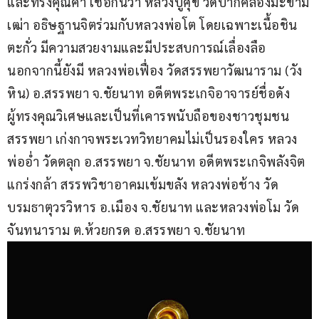
และทรงคุณค่า เชื่อกันว่า หลวงปู่ศุข วัดปากคลองมะขาม
เฒ่า อธิษฐานจิตร่วมกับหลวงพ่อโต โดยเฉพาะเนื้อชิน
ตะกั่ว มีความสวยงามและมีประสบการณ์เลื่องลือ 
นอกจากนี้ยังมี หลวงพ่อเฟื่อง วัดสรรพยาวัฒนาราม (วัง
หิน) อ.สรรพยา จ.ชัยนาท อดีตพระเกจิอาจารย์ชื่อดัง
ผู้ทรงคุณวิเศษและเป็นที่เคารพนับถือของชาวชุมชน
สรรพยา เก่งกาจพระเวทวิทยาคมไม่เป็นรองใคร หลวง
พ่ออ่ำ วัดตลุก อ.สรรพยา จ.ชัยนาท อดีตพระเกจิพลังจิต
แกร่งกล้า สรรพวิชาอาคมเข้มขลัง หลวงพ่อช้าง วัด
บรมธาตุวรวิหาร อ.เมือง จ.ชัยนาท และหลวงพ่อโม วัด
จันทนาราม ต.ห้วยกรด อ.สรรพยา จ.ชัยนาท