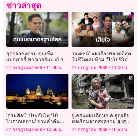
ข่าวล่าสุด
อุตฯจ่อชงครม.คุมเข้ม
‘ณเดชน์’ เผยเรื่องพลาดที่สุด
แบตเตอรี่-พาวเวอร์แบงก์ ยก
ในชีวิตเคยห้าม ‘ป๊าโยชิโอ’
ระดับมอก. เทียบมาตรฐาน
ขับสองแถว จนเป็นเหตุให้
27 กรกฎาคม 2569
11:00 น.
27 กรกฎาคม 2569
11:00 น.
โลก
สมองเสื่อม
‘กรมศิลป์’ ประดับไฟ ‘10
ยูเครนเผย เดือนก.ค.สูญเสีย
โบราณสถาน’ ยามค่ำคืน
พลเรือนจากสงคราม สูงสุด
เฉลิมพระเกียรติ ‘พระบาท
ในรอบกว่า 4 ปี
27 กรกฎาคม 2569
10:56 น.
27 กรกฎาคม 2569
10:53 น.
สมเด็จพระเจ้าอยู่หัว’