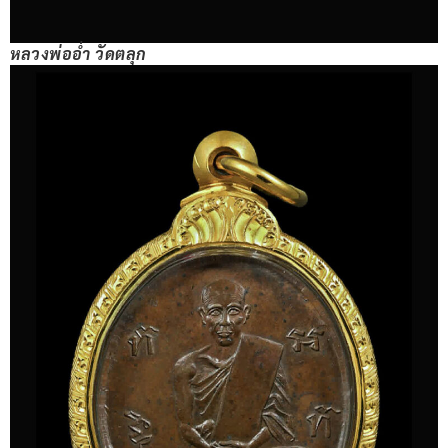
หลวงพ่ออ่ำ วัดตลุก