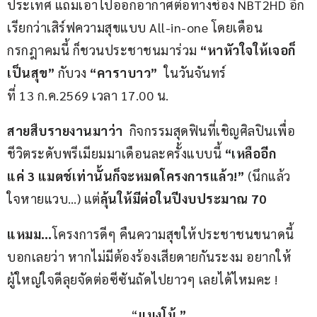
ประเทศ แถมเอาไปออกอากาศต่อทางช่อง NBT2HD อีก
เรียกว่าเสิร์ฟความสุขแบบ All-in-one โดยเดือน
กรกฎาคมนี้ ก็ชวนประชาชนมาร่วม 
“หาหัวใจให้เจอก็
เป็นสุข” 
กับวง 
“คาราบาว” 
 ในวันจันทร์
ที่ 13 ก.ค.2569 เวลา 17.00 น.
สายสืบรายงานมาว่า
  กิจกรรมสุดฟินที่เชิญศิลปินเพื่อ
ชีวิตระดับพรีเมียมมาเดือนละครั้งแบบนี้ 
“เหลืออีก
แค่ 3 แมตช์เท่านั้นก็จะหมดโครงการแล้ว!”
 (นึกแล้ว
ใจหายแวบ…) แต่
ลุ้นให้มีต่อในปีงบประมาณ 70
แหมม…
โครงการดีๆ คืนความสุขให้ประชาชนขนาดนี้ 
บอกเลยว่า หากไม่มีต้องร้องเสียดายกันระงม อยากให้
ผู้ใหญ่ใจดีลุยจัดต่อซีซันถัดไปยาวๆ เลยได้ไหมคะ !
“
แมงโม้.”