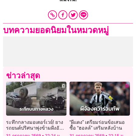
บทความยอดนิยมในหมวดหมู่
ข่าวล่าสุด
ระทึกกลางมอเตอร์เวย์! ยาง
“ผีแดง” เตรียมร่อนข้อเสนอ
รถยนต์ปริศนาพุ่งข้ามฝั่งอัด
ซื้อ “ฮอลล์” เสริมหลังบ้าน
กระจกหน้ารถเอสยูวีพังยับ
31 กรกฎาคม 2569
22:24 น.
31 กรกฎาคม 2569
22:15 น.