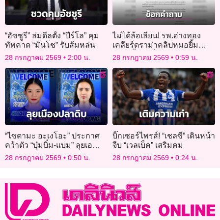
“อัซซูรี” ล่มดีลตั้ง “ปีร์โล” คุม
ไม่ได้ล้อเลียน! รพ.อ่างทอง
ทัพคาด “มันโช” รับส้มหล่น
เคลียร์ดราม่าคลิปหมอยิ้ม
แถลงย้ำแค่ช็อกคำถามนักข่าว
28 กรกฎาคม 2569
2:00 น.
28 กรกฎาคม 2569
0:59 น.
“ไซตามะ อะเงโอะ” ประกาศ
บิ๊กเซอร์ไพรส์! “เชลซี” เดินหน้า
คว้าตัว “บุ๋มบิ๋ม-แบม” ลุยเอ
จีบ “เวลเบ็ค” เสริมคม
สวี.ลีก
28 กรกฎาคม 2569
0:50 น.
28 กรกฎาคม 2569
0:24 น.