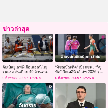
ข่าวล่าสุด
ดับเบิลยูเอฟพีเตือนเอลนีโญ
“พิชญบัณฑิต” เบียดชนะ “วิชู
รุนแรง ดันเกือบ 49 ล้านคน
ทิศ” ศึกเดลินิวส์ คัพ 2026 รุ่น
เสี่ยงอดอยาก
16 ปี ก
6 สิงหาคม 2569
12:26 น.
6 สิงหาคม 2569
12:25 น.