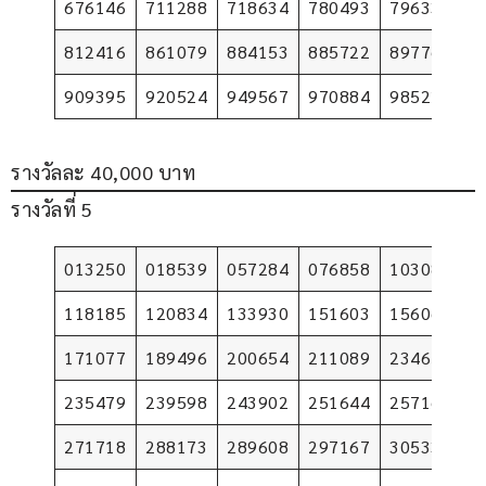
676146
711288
718634
780493
796331
812416
861079
884153
885722
897760
909395
920524
949567
970884
985225
รางวัลละ 40,000 บาท
รางวัลที่ 5
013250
018539
057284
076858
103087
118185
120834
133930
151603
156061
171077
189496
200654
211089
234651
235479
239598
243902
251644
257167
271718
288173
289608
297167
305332