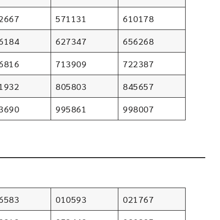
2667
571131
610178
6184
627347
656268
6816
713909
722387
1932
805803
845657
3690
995861
998007
6583
010593
021767