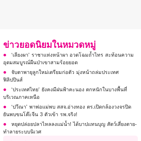
ข่าวยอดนิยมในหมวดหมู่
‘เลียงผา’ ราชาแห่งหน้าผา อวดโฉมถ้ำไทร สะท้อนความ
อุดมสมบูรณ์ผืนป่าเขาสามร้อยยอด
จับตาพายุลูกใหม่เตรียมก่อตัว มุ่งหน้าถล่มประเทศ
ฟิลิปปินส์
‘ประเทศไทย’ ยังคงมีฝนฟ้าคะนอง ตกหนักในบางพื้นที่
บริเวณภาคเหนือ
‘ปวีณา’ พาพ่อแม่พบ สสจ.อ่างทอง ตร.เปิดกล้องวงจรปิด
ยันพบขนโต๊ะจีน 3 ตัวเข้า รพ.จริง!
หยุดปล่อยปลาไหลลงแม่น้ำ! ได้บาปแทนบุญ สัตว์เสี่ยงตาย-
ทำลายระบบนิเวศ