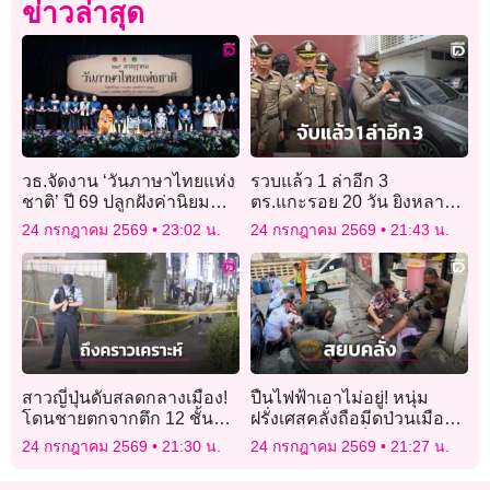
ข่าวล่าสุด
วธ.จัดงาน ‘วันภาษาไทยแห่ง
รวบแล้ว 1 ล่าอีก 3
ชาติ’ ปี 69 ปลูกฝังค่านิยม
ตร.แกะรอย 20 วัน ยิงหลาน
การใช้ภาษาไทยให้ถูกต้อง
อดีตนายกอ้อมน้อย คาใจปม
24 กรกฎาคม 2569
23:02 น.
24 กรกฎาคม 2569
21:43 น.
เหมาะสม
แค้นต่างสถาบัน
สาวญี่ปุ่นดับสลดกลางเมือง!
ปืนไฟฟ้าเอาไม่อยู่! หนุ่ม
โดนชายตกจากตึก 12 ชั้น
ฝรั่งเศสคลั่งถือมีดป่วนเมือง
หล่นทับร่างพอดีขณะเดิน
ฟันขาตร.บาดเจ็บ ก่อนโดน
24 กรกฎาคม 2569
21:30 น.
24 กรกฎาคม 2569
21:27 น.
เที่ยวกับเพื่อน
ยิงสกัดรวบตัว