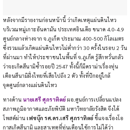
หลังจากมีรายงานก่อนหน้านี้ ว่าเกิดเหตุแผ่นดินไหว
บริเวณหมู่เกาะอันดามัน ประเทศอินเดีย ขนาด 4.0-4.9 
ศูนย์กลางห่างจาก จ.ภูเก็ต ประมาณ 400-500 กิโลเมตร 
ซึ่งรวมแล้วเกิดแผ่นดินไหวไม่ต่ำกว่า 30 ครั้งในรอบ 2 วัน
ที่ผ่านมา ทำให้ประชาชนในพื้นที่ จ.ภูเก็ต รู้สึกหวั่นกลัว
ว่าจะเกิดสึนามิซ้ำรอยปี 2547 ทั้งนี้ก็มีดราม่าเรื่องทุ่น
เตือนสึนามิฝั่งไทยที่เสียไปถึง 2 ตัว ทั้งที่ปักอยู่ใกล้
จุดศูนย์กลางแผ่นดินไหว
ทางด้าน 
นายเสรี ศุภราทิตย์
 ผอ.ศูนย์การเปลี่ยนแปลง
สภาพภูมิอากาศและภัยพิบัติ มหาวิทยาลัยรังสิต จึงได้
โพสต์ผ่าน 
เฟซบุ๊ก รศ.ดร.เสรี ศุภราทิตย์
 ชี้แจงเรื่องโอ
กาสเกิดสึนามิ และสาเหตุที่ทุ่นเตือนใช้การไม่ได้ว่า