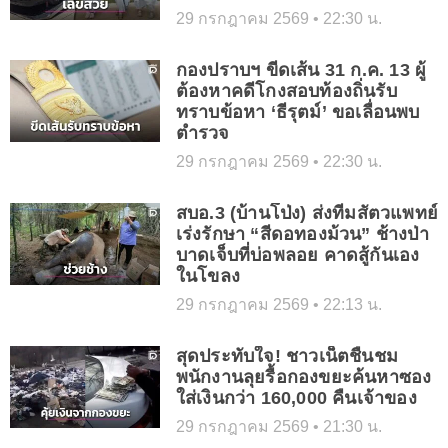
29 กรกฎาคม 2569
22:30 น.
กองปราบฯ ขีดเส้น 31 ก.ค. 13 ผู้
ต้องหาคดีโกงสอบท้องถิ่นรับ
ทราบข้อหา ‘ธีรุตม์’ ขอเลื่อนพบ
ตำรวจ
29 กรกฎาคม 2569
22:30 น.
สบอ.3 (บ้านโป่ง) ส่งทีมสัตวแพทย์
เร่งรักษา “สีดอทองม้วน” ช้างป่า
บาดเจ็บที่บ่อพลอย คาดสู้กันเอง
ในโขลง
29 กรกฎาคม 2569
22:13 น.
สุดประทับใจ! ชาวเน็ตชื่นชม
พนักงานลุยรื้อกองขยะค้นหาซอง
ใส่เงินกว่า 160,000 คืนเจ้าของ
29 กรกฎาคม 2569
21:30 น.