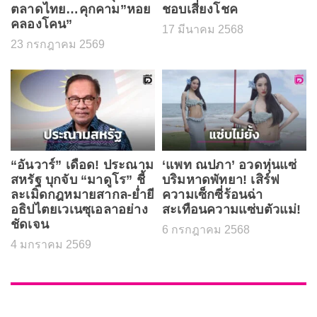
ตลาดไทย…คุกคาม”หอย
ชอบเสี่ยงโชค
คลองโคน”
17 มีนาคม 2568
23 กรกฎาคม 2569
“อันวาร์” เดือด! ประณาม
‘แพท ณปภา’ อวดหุ่นแซ่
สหรัฐ บุกจับ “มาดูโร” ชี้
บริมหาดพัทยา! เสิร์ฟ
ละเมิดกฎหมายสากล-ย่ำยี
ความเซ็กซี่ร้อนฉ่า
อธิปไตยเวเนซุเอลาอย่าง
สะเทือนความแซ่บตัวแม่!
ชัดเจน
6 กรกฎาคม 2568
4 มกราคม 2569