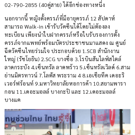
02-790-2855 (40คู่สาย) ได้อีกช่องทางหนึ่ง
นอกจากนี้ หญิงตั้งครรภ์ที่มีอายุครรภ์ 12 สัปดาห์ 
สามารถ Walk-in เข้ารับวัคซีนได้โดยไม่ต้องลง
ทะเบียน เพียงนำใบฝากครรภ์หรือใบรับรองการตั้ง
ครรภ์จากแพทย์พร้อมบัตรประชาชนมาแสดง ณ ศูนย์
ฉีดวัคซีนไทยร่วมใจ ประกอบด้วย 1.SCB สำนักงาน
ใหญ่ (รัชโยธิน) 2.SCG บางซื่อ 3.โรบินสันไลฟ์สไตล์ 
ลาดกระบัง 4.เซ็นทรัล ลาดพร้าว 5.เซ็นทรัลเวิลด์ 6.สาม
ย่านมิตรทาวน์ 7.โลตัส พระราม 4 8.เอเชียทีค เดอะริ
เวอร์ฟร้อนท์ 9.มหาวิทยาลัยหอการค้า 10.สยามพารา
กอน 11.เดอะมอลล์ บางกะปิ และ 12.เดอะมอลล์ 
บางแค