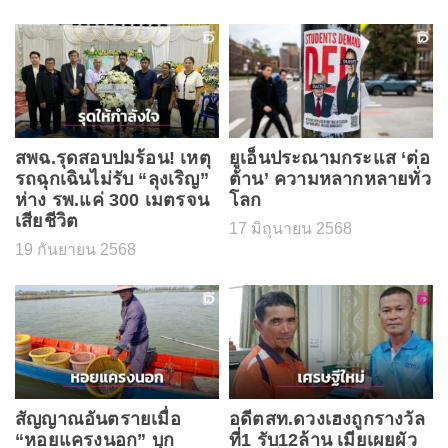
สพฉ.รุดสอบปมร้อน! เหตุ
ยูเอ็นประณามกระแส ‘ต่อ
รถฉุกเฉินไม่รับ “ลุงเริญ”
ต้าน’ ความหลากหลายทั่ว
ห่าง รพ.แค่ 300 เมตรจน
โลก
เสียชีวิต
17 มิถุนายน 2568
19 กันยายน 2568
สัญญาณอันตรายเมื่อ
อดีตสท.ดวงเฮงถูกรางวัล
“หอยแครงนอก” บุก
ที่1 รับ12ล้าน เมียเผยผัว