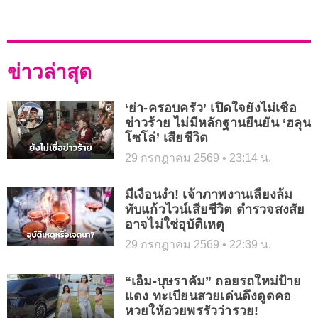
ข่าวล่าสุด
‘ย่า-ครอบครัว’ เปิดใจยังไม่เชื่อ
ข่าวร้าย ไม่มีหลักฐานยืนยัน ‘ฮลุน
โซโล่’ เสียชีวิต
29 กรกฎาคม 2569
23:14 น.
มีเงื่อนงำ! เจ้าภาพงานเลี้ยงล้ม
ทับแก้วไวน์เสียชีวิต ตำรวจสงสัย
อาจไม่ใช่อุบัติเหตุ
29 กรกฎาคม 2569
22:39 น.
“เอ็ม-บุษราคัม” ถอยรถใหม่ป้าย
แดง ทะเบียนสวยเด่นดึงดูดคอ
หวยให้อวยพรรัวว่ารวย!