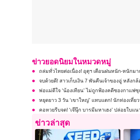
ข่าวยอดนิยมในหมวดหมู่
ถล่มทั่วไทยต่อเนื่อง! อุตุฯ เตือนฝนหนัก-หนักม
จบด้วยดี! สาวเก็บเงิน 7 พันคืนเจ้าของอู่ ห
พ่อแม่ดีใจ ‘น้องเทียน’ ไม่ถูกฟ้องคดีซองกาแฟซุ
หยุดยาว 3 วัน ‘เขาใหญ่’ แทบแตก! นักท่องเที่ย
คอหวยรีบจด! ‘เจ๊นุ๊ก บารมีมหาเฮง’ ปล่อยใบแน
ข่าวล่าสุด