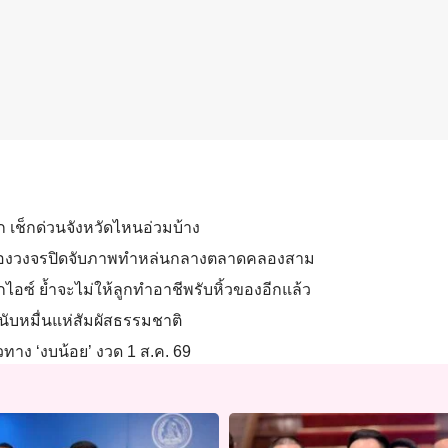
าก เช็กด่วนจังหวัดไหนอ่วมบ้าง
ลังกล้องวงจรปิดจับภาพทำหล่นกลางตลาดคลองสาม
กไอซ์ ย้ำจะไม่ให้ลูกทำอาชีพรับหิ้วของอีกแล้ว
วนับหมื่นแห่สัมผัสธรรมชาติ
วทาง ‘งบน้อย’ งวด 1 ส.ค. 69