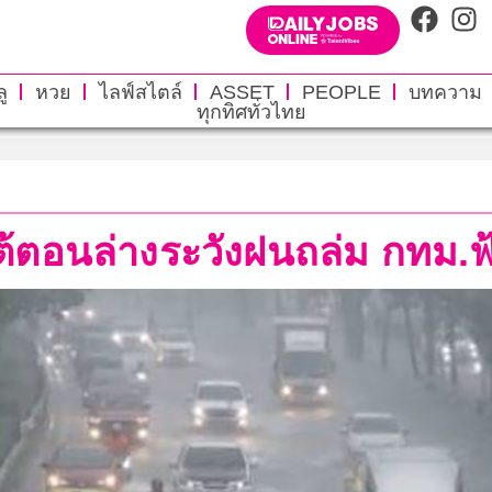
ู
หวย
ไลฟ์สไตล์
ASSET
PEOPLE
บทความ
ทุกทิศทั่วไทย
ต้ตอนล่างระวังฝนถล่ม กทม