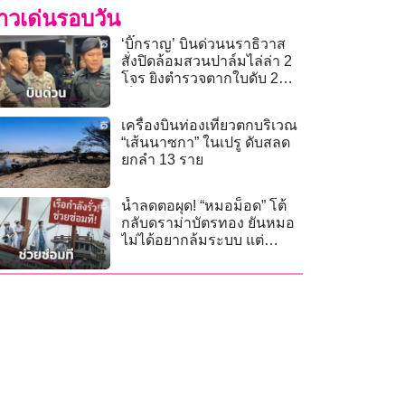
่าวเด่นรอบวัน
‘บิ๊กราญ’ บินด่วนนราธิวาส
สั่งปิดล้อมสวนปาล์มไล่ล่า 2
โจร ยิงตำรวจตากใบดับ 2
เจ็บ 4
เครื่องบินท่องเที่ยวตกบริเวณ
“เส้นนาซกา” ในเปรู ดับสลด
ยกลำ 13 ราย
น้ำลดตอผุด! “หมอม็อด” โต้
กลับดราม่าบัตรทอง ยันหมอ
ไม่ได้อยากล้มระบบ แต่
พยายามซ่อมเรือก่อนจะจม!