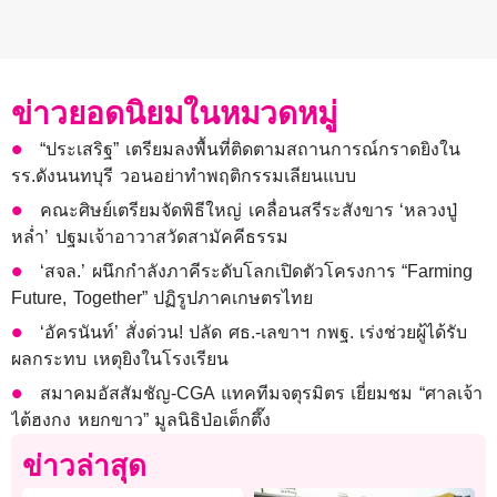
ข่าวยอดนิยมในหมวดหมู่
“ประเสริฐ” เตรียมลงพื้นที่ติดตามสถานการณ์กราดยิงใน
รร.ดังนนทบุรี วอนอย่าทำพฤติกรรมเลียนแบบ
คณะศิษย์เตรียมจัดพิธีใหญ่ เคลื่อนสรีระสังขาร ‘หลวงปู่
หล่ำ’ ปฐมเจ้าอาวาสวัดสามัคคีธรรม
‘สจล.’ ผนึกกำลังภาคีระดับโลกเปิดตัวโครงการ “Farming
Future, Together” ปฏิรูปภาคเกษตรไทย
‘อัครนันท์’ สั่งด่วน! ปลัด ศธ.-เลขาฯ กพฐ. เร่งช่วยผู้ได้รับ
ผลกระทบ เหตุยิงในโรงเรียน
สมาคมอัสสัมชัญ-CGA แทคทีมจตุรมิตร เยี่ยมชม “ศาลเจ้า
ไต้ฮงกง หยกขาว” มูลนิธิป่อเต็กตึ๊ง
ข่าวล่าสุด