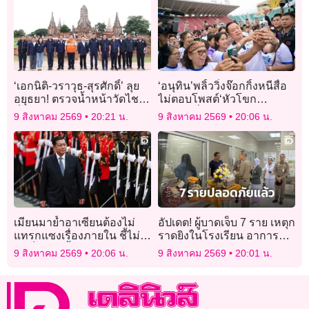
‘เอกนิติ-วราวุธ-สุรศักดิ์’ ลุย
‘อนุทิน’พลิ้ววิ่งจ๊อกกิ้งหนีสื่อ
อยุธยา! ตรวจน้ำหน้าวัดไชยฯ
ไม่ตอบโพสต์‘หัวโขก
ลั่นพร้อมรับมือฝนปี69
กำแพง’สื่อถึงใคร
9 สิงหาคม 2569
20:21 น.
9 สิงหาคม 2569
20:06 น.
เมียนมาย้ำอาเซียนต้องไม่
อัปเดต! ผู้บาดเจ็บ 7 ราย เหตุก
แทรกแซงเรื่องภายใน ชี้ไม่
ราดยิงในโรงเรียน อาการ
จำเป็นต้องตั้งผู้แทนพิเศษ
ปลอดภัย พ้นขีดอันตรายแล้ว
9 สิงหาคม 2569
20:06 น.
9 สิงหาคม 2569
20:01 น.