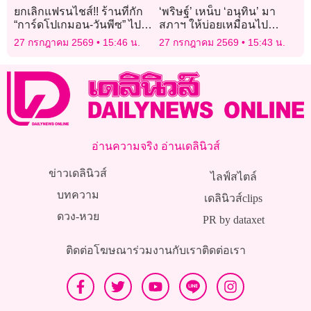
ยกเลิกแฟรนไชส์!! ร้านที่กัก
‘พริษฐ์’ เหน็บ ‘อนุทิน’ มา
“การ์ดโปเกมอน-วันพีซ” ไป
สภาฯ ให้บ่อยเหมือนไป
ขายต่อ
รร.พูลแมน ขอให้ดีเอสไอ
27 กรกฎาคม 2569
15:46 น.
27 กรกฎาคม 2569
15:43 น.
ตรวจสอบกล้องวงจรปิด
อ่านความจริง อ่านเดลินิวส์
ข่าวเดลินิวส์
ไลฟ์สไตล์
บทความ
เดลินิวส์clips
ดวง-หวย
PR by dataxet
ติดต่อโฆษณา
ร่วมงานกับเรา
ติดต่อเรา