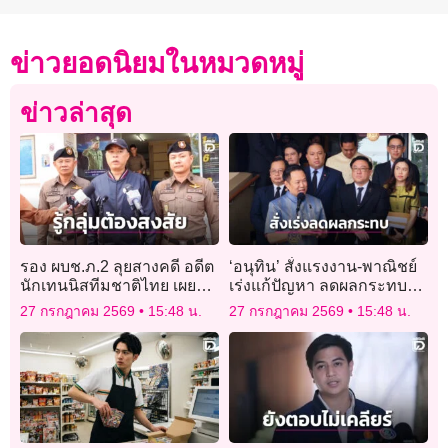
ข่าวยอดนิยมในหมวดหมู่
ข่าวล่าสุด
รอง ผบช.ภ.2 ลุยสางคดี อดีต
‘อนุทิน’ สั่งแรงงาน-พาณิชย์
นักเทนนิสทีมชาติไทย เผยรู้
เร่งแก้ปัญหา ลดผลกระทบ
กลุ่มผู้ต้องสงสัยแล้ว
ภาษีสหรัฐ 12.5%
27 กรกฎาคม 2569
15:48 น.
27 กรกฎาคม 2569
15:48 น.