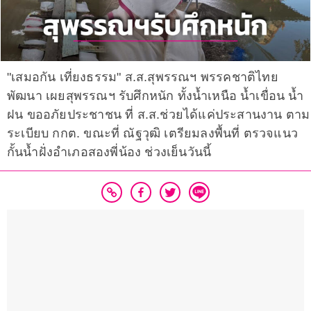
"เสมอกัน เที่ยงธรรม" ส.ส.สุพรรณฯ พรรคชาติไทย
พัฒนา เผยสุพรรณฯ รับศึกหนัก ทั้งน้ำเหนือ น้ำเขื่อน น้ำ
ฝน ขออภัยประชาชน ที่ ส.ส.ช่วยได้แค่ประสานงาน ตาม
ระเบียบ กกต. ขณะที่ ณัฐวุฒิ เตรียมลงพื้นที่ ตรวจแนว
กั้นน้ำฝั่งอำเภอสองพี่น้อง ช่วงเย็นวันนี้