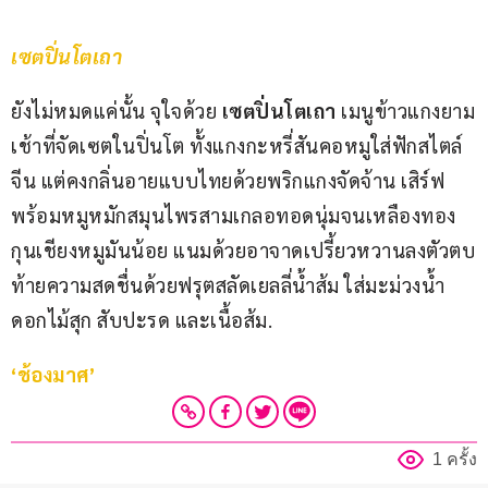
เซตปิ่นโตเถา
ยังไม่หมดแค่นั้น จุใจด้วย 
เซตปิ่นโตเถา
 เมนูข้าวแกงยาม
เช้าที่จัดเซตในปิ่นโต ทั้งแกงกะหรี่สันคอหมูใส่ฟักสไตล์
จีน แต่คงกลิ่นอายแบบไทยด้วยพริกแกงจัดจ้าน เสิร์ฟ
พร้อมหมูหมักสมุนไพรสามเกลอทอดนุ่มจนเหลืองทอง 
กุนเชียงหมูมันน้อย แนมด้วยอาจาดเปรี้ยวหวานลงตัวตบ
ท้ายความสดชื่นด้วยฟรุตสลัดเยลลี่น้ำส้ม ใส่มะม่วงน้ำ
ดอกไม้สุก สับปะรด และเนื้อส้ม.
‘ช้องมาศ’
1 ครั้ง