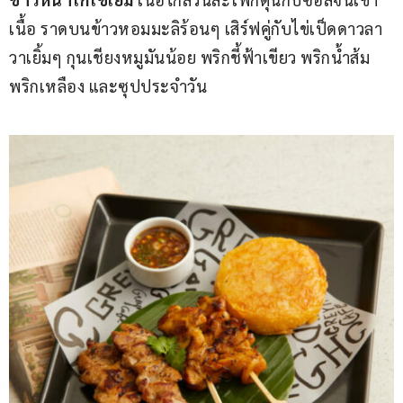
เนื้อ ราดบนข้าวหอมมะลิร้อนๆ เสิร์ฟคู่กับไข่เป็ดดาวลา
วาเยิ้มๆ กุนเชียงหมูมันน้อย พริกชี้ฟ้าเขียว พริกน้ำส้ม
พริกเหลือง และซุปประจำวัน 