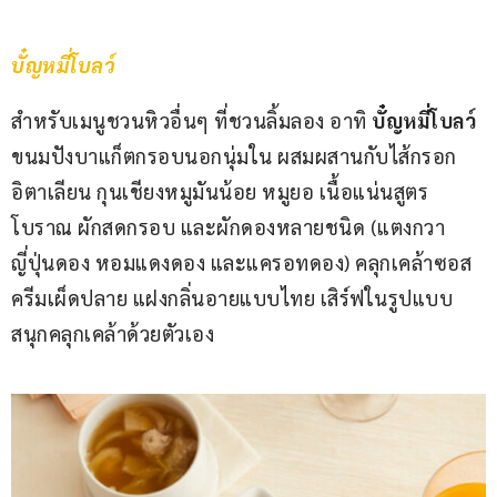
บั๋ญหมี่โบลว์
สำหรับเมนูชวนหิวอื่นๆ ที่ชวนลิ้มลอง อาทิ 
บั๋ญหมี่โบลว์
ขนมปังบาแก็ตกรอบนอกนุ่มใน ผสมผสานกับไส้กรอก
อิตาเลียน กุนเชียงหมูมันน้อย หมูยอ เนื้อแน่นสูตร
โบราณ ผักสดกรอบ และผักดองหลายชนิด (แตงกวา
ญี่ปุ่นดอง หอมแดงดอง และแครอทดอง) คลุกเคล้าซอส
ครีมเผ็ดปลาย แฝงกลิ่นอายแบบไทย เสิร์ฟในรูปแบบ
สนุกคลุกเคล้าด้วยตัวเอง