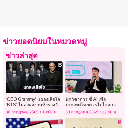
ข่าวยอดนิยมในหมวดหมู่
ข่าวล่าสุด
‘CEO Grammy’ แถลงเสียใจ
นักวิชาการ ชี้ AI เพื่อ
‘BTS’ ไม่ส่งผลงานชิงรางวัล
ประเทศไทยควรไปไกลกว่า
แจง ‘Asian Pop’ มีเพื่อ
แค่ Thai AI Passport แนะดู
30 กรกฎาคม 2569
13:00 น.
30 กรกฎาคม 2569
12:46 น.
สนับสนุน ไม่ใช่แบ่งแยก
ต่างประเทศเป็นตัวอย่าง
เสนอ 3 นโยบาย ยกระดับขีด
ความสามารถ