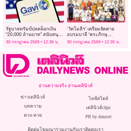
รัฐบาลทรัมป์ปลดล็อกเงิน
‘วัดโมลีฯ’ เตรียมจัดค่าย
“20,000 ล้านบาท” สนับสนุน
อบรมบาลี ‘พระภิกษุ
โครงการวัคซีนระดับโลก
สามเณร’ เข้ม 2 เดือนที่
30 กรกฎาคม 2569
12:36 น.
30 กรกฎาคม 2569
12:35 น.
อินเดีย-เนปาล ก่อนลงสนาม
สอบป.ธ.8-9
อ่านความจริง อ่านเดลินิวส์
ข่าวเดลินิวส์
ไลฟ์สไตล์
บทความ
เดลินิวส์clips
ดวง-หวย
PR by dataxet
ติดต่อโฆษณา
ร่วมงานกับเรา
ติดต่อเรา