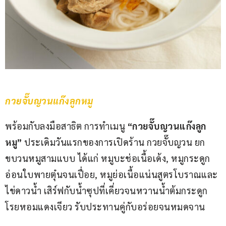
กวยจั๊บญวนแก๊งลูกหมู
พร้อมกับลงมือสาธิต การทำเมนู 
“กวยจั๊บญวนแก๊งลูก
หมู”
 ประเดิมวันแรกของการเปิดร้าน กวยจั๊บญวน ยก
ขบวนหมูสามแบบ ได้แก่ หมูบะช่อเนื้อเด้ง, หมูกระดูก
อ่อนใบพายตุ๋นจนเปื่อย, หมูย่อเนื้อแน่นสูตรโบราณและ
ไข่ดาวน้ำ เสิร์ฟกับน้ำซุปที่เคี่ยวจนหวานน้ำต้มกระดูก 
โรยหอมแดงเจียว รับประทานคู่กับอร่อยจนหมดจาน