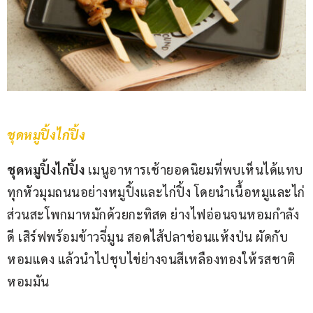
ชุดหมูปิ้งไก่ปิ้ง
ชุดหมูปิ้งไก่ปิ้ง
 เมนูอาหารเช้ายอดนิยมที่พบเห็นได้แทบ
ทุกหัวมุมถนนอย่างหมูปิ้งและไก่ปิ้ง โดยนำเนื้อหมูและไก่
ส่วนสะโพกมาหมักด้วยกะทิสด ย่างไฟอ่อนจนหอมกำลัง
ดี เสิร์ฟพร้อมข้าวจี่มูน สอดไส้ปลาช่อนแห้งป่น ผัดกับ
หอมแดง แล้วนำไปชุบไข่ย่างจนสีเหลืองทองให้รสชาติ
หอมมัน