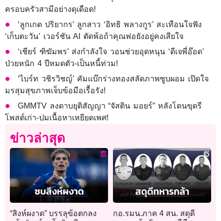
ครอบครัวสามีอย่างดุเดือด!
‘ลูกเกด ปริยากร’ ลูกสาว ‘อิทธิ พลางกูร’ สะเทือนใจฟัง
‘เก็บตะวัน’ เวอร์ชัน AI ตัดพ้อถ้าคุณพ่อยังอยู่คงเสียใจ
‘เชียร์ ฑิฆัมพร’ ส่งกำลังใจ วอนช่วยอุดหนุน ‘ดีเจพี่อ๊อด’
ป่วยหนัก 4 ปีหมดตัว-เป็นหนี้ท่วม!
‘ไบร์ท วชิรวิชญ์’ คัมแบ๊กร่างทองสลัดภาพซูบผอม เปิดใจ
มรสุมสุขภาพเจ็บข้อมือเรื้อรัง!
GMMTV ลงดาบยุติสัญญา “จัสติน มอยร์” หลังโดนขุดรี
โพสต์เก่า-ปมเนื้อหาเหยียดเพศ!
ข่าวล่าสุด
“สิงห์ผงาด” บรรลุข้อตกลง
กอ.รมน.ภาค 4 สน. สดุดี