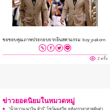
ขอขอบคุณภาพประกอบจากอินสตาแกรม  boy_pakorn
2 ครั้ง
ข่าวยอดนิยมในหมวดหมู่
“น้ำหวาน-นาวิน ต้าร์” โชว์มุมสวีท หลังภรรยาสาดยับด่า