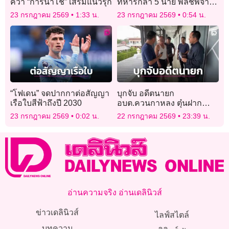
คว้า “การ์นาโช” เสริมแนวรุก
ทหารกล้า 5 นาย พลีชีพจาก
เหตุคนร้ายลอบยิงใส่จุดตรวจ
23 กรกฎาคม 2569
1:33 น.
23 กรกฎาคม 2569
0:54 น.
“โฟเดน” จดปากกาต่อสัญญา
บุกจับ อดีตนายก
เรือใบสีฟ้าถึงปี 2030
อบต.ควนกาหลง ตุ๋นฝาก
ราชการ หอบเงินล้านหนี
23 กรกฎาคม 2569
0:02 น.
22 กรกฎาคม 2569
23:39 น.
กบดานโคราช
อ่านความจริง อ่านเดลินิวส์
ข่าวเดลินิวส์
ไลฟ์สไตล์
บทความ