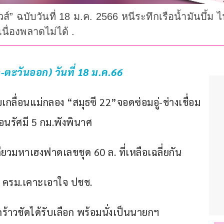
วส์” ฉบับวันที่ 18 ม.ค. 2566 หนีระทึกเรือน้ำมันบึ้ม
นื่องพลาดไม่ได้ .
ะวันออก) วันที่ 18 ม.ค.66
บเกลื่อนแม่กลอง “สมุธซี 22”จอดซ่อมอู่-ช่างเชื่อม
นรัศมี 5 กม.พังพินาศ
ยวมหาเฮงฟาดเลขชุด 60 ล. ที่เหลือเฉลี่ยกัน
อน ครม.เคาะเอาใจ ปชช.
ี กร้าวชัดได้รับเลือก พร้อมนั่งเป็นนายกฯ