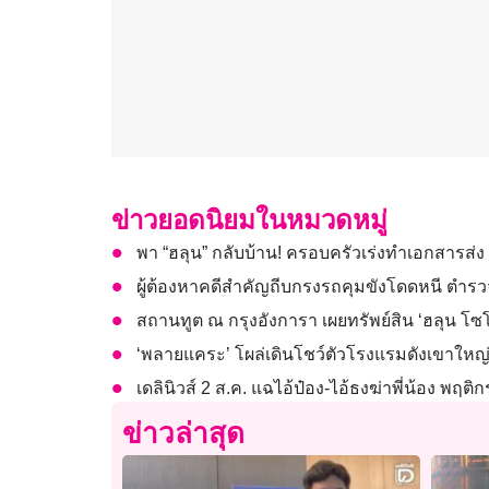
ข่าวยอดนิยมในหมวดหมู่
พา “ฮลุน” กลับบ้าน! ครอบครัวเร่งทำเอกสารส่ง ก
ผู้ต้องหาคดีสำคัญถีบกรงรถคุมขังโดดหนี ตำรวจ
สถานทูต ณ กรุงอังการา เผยทรัพย์สิน ‘ฮลุน โซโล่
‘พลายแคระ’ โผล่เดินโชว์ตัวโรงแรมดังเขาใหญ่ เร
เดลินิวส์ 2 ส.ค. แฉไอ้ป๋อง-ไอ้ธงฆ่าพี่น้อง พฤ
ข่าวล่าสุด