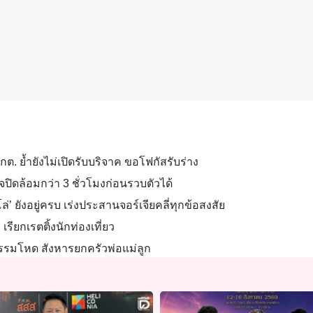
ต. ย้ำยังไม่เปิดรับบริจาค ขอโฟกัสรับร่าง
ปิดล้อมกว่า 3 ชั่วโมงก่อนรวบตัวได้
’ ยังอยู่ครบ เร่งประสานจอร์เจียคลี่ทุกข้อสงสัย
ียกเรตติ้งนักท่องเที่ยว
ติกรรมโหด สังหารยกครัวพ่อแม่ลูก