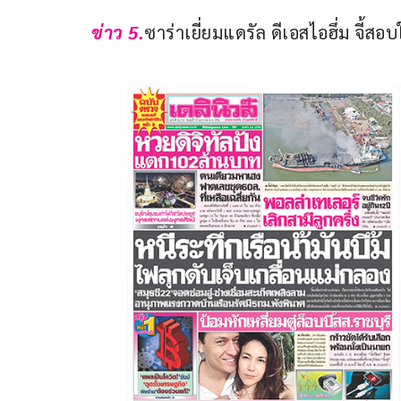
ข่าว 5.
ซาร่าเยี่ยมแดรัล ดีเอสไอฮึ่ม จี้สอบ