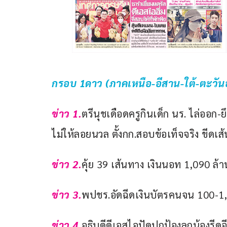
กรอบ 1ดาว (ภาคเหนือ-อีสาน-ใต้-ตะวันออก
ข่าว 1.
ตรีนุชเดือดครูกินเด็ก นร. ไล่ออก-
ไม่ให้ลอยนวล ตั้งกก.สอบข้อเท็จจริง ขีดเส้
ข่าว 2.
คุ้ย 39 เส้นทาง เงินนอท 1,090 ล้าน
ข่าว 3.
พปชร.อัดฉีดเงินบัตรคนจน 100-1,0
ข่าว 4.
อธิบดีดีเอสไอปัดปกป้องลูกน้องรีด