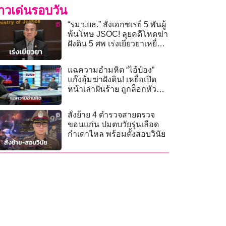
่าวเด่นรอบวัน
“รมว.ยธ.” สั่งเอกซเรย์ 5 พันผู้
พ้นโทษ JSOC! ลุยคดีโหดฆ่า
ฝังดิน 5 ศพ เร่งเยียวยาเหยื่อ
ไทย-รัสเซีย
แฉความอำมหิต “ไอ้ป๋อง”
แก๊งอุ้มฆ่าฝังดิน! เหยื่อเปิด
หน้าเล่าฝันร้าย ถูกล็อกหัว
เตียงข่มขืน
สั่งย้าย 4 ตำรวจสายตรวจ
ขอนแก่น ปมตบวัยรุ่นเลือด
กำเดาไหล พร้อมตั้งสอบวินัย