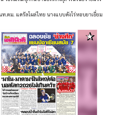
ท.ตม. แดรัลโผล่ไทย นางแบบดังโร่หอบยาเยี่ยม