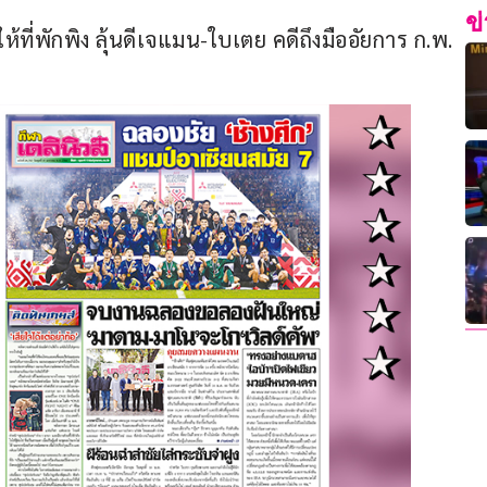
ข
ให้ที่พักพิง ลุ้นดีเจแมน-ใบเตย คดีถึงมืออัยการ ก.พ.