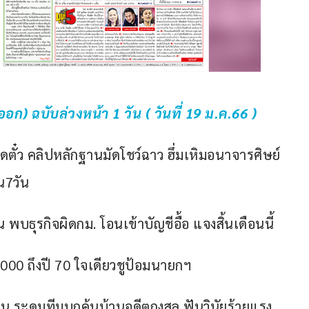
) ฉบับล่วงหน้า 1 วัน ( วันที่ 19 ม.ค.66 )
ยึดตั๋ว คลิปหลักฐานมัดโชว์ฉาว ฮึ่มเหิมอนาจารศิษย์
น7วัน
 พบธุรกิจผิดกม. โอนเข้าบัญชีอื้อ แจงสิ้นเดือนนี้
00 ถึงปี 70 ใจเดียวชูป้อมนายกฯ
จีน ระดมทีมบุกค้นบ้านอดีตกงสุล ฟันวินัยร้ายแรง