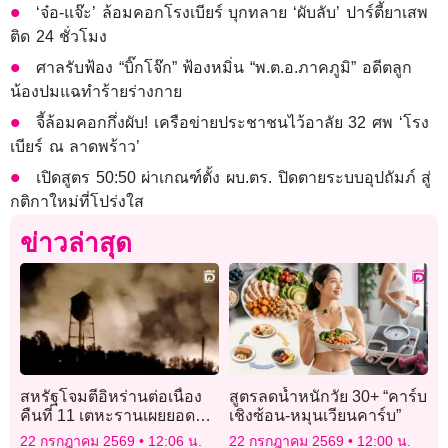
‘จ๋อ-แจ๊ะ’ ล้อมคอกโรงเบียร์ บุกทลาย ‘ผับลับ’ ปาร์ตี้ยาเสพ
ติด 24 ชั่วโมง
ศาลรับฟ้อง “บิ๊กโจ๊ก” ฟ้องหมิ่น “พ.ต.อ.ภาคภูมิ” อดีตลูก
น้องปมแฉทำร้ายร่างกาย
จี้ล้อมคอกกึ่งผับ! เครือข่ายประชาชนไว้อาลัย 32 ศพ ‘โรง
เบียร์ ณ ลาดพร้าว’
เปิดสูตร 50:50 ผ่าเกณฑ์ตั้ง ผบ.ตร. ปิดตายระบบอุปถัมภ์ สู่
กติกาใหม่ที่โปร่งใส
ข่าวล่าสุด
สหรัฐโจมตีอิหร่านต่อเนื่อง
สูตรลดน้ำหนักวัย 30+ “คาร์บ
คืนที่ 11 เตหะรานเผยยอด
เชิงซ้อน-หมุนเวียนคาร์บ”
พลเรือนดับกว่า 50 ราย
22 กรกฎาคม 2569
12:06 น.
22 กรกฎาคม 2569
12:00 น.