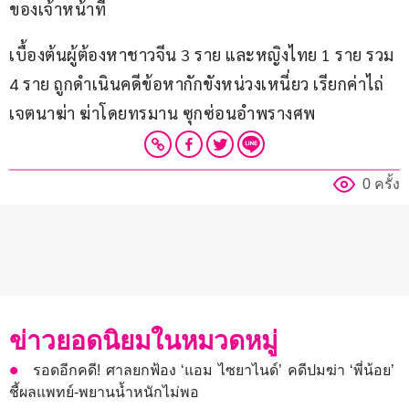
ของเจ้าหน้าที่
เบื้องต้นผู้ต้องหาชาวจีน 3 ราย และหญิงไทย 1 ราย รวม 
4 ราย ถูกดำเนินคดีข้อหากักขังหน่วงเหนี่ยว เรียกค่าไถ่
เจตนาฆ่า ฆ่าโดยทรมาน ซุกซ่อนอำพรางศพ
0 ครั้ง
ข่าวยอดนิยมในหมวดหมู่
รอดอีกคดี! ศาลยกฟ้อง ‘แอม ไซยาไนด์’ คดีปมฆ่า ‘พี่น้อย’
ชี้ผลแพทย์-พยานน้ำหนักไม่พอ