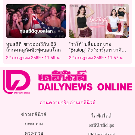
ทุบสถิติ! ชาวอเมริกัน 63
“วาโก้” ปลื้มยอดขาย
ล้านคนดูนัดชิงฟุตบอลโลก
“Bratop” ดึง ‘ชาร์เลท วาศิตา’
นั่งพรีเซ็นเตอร์ปีที่ 2 รุกตลาด
22 กรกฎาคม 2569
11:59 น.
22 กรกฎาคม 2569
11:57 น.
GEN Z
อ่านความจริง อ่านเดลินิวส์
ข่าวเดลินิวส์
ไลฟ์สไตล์
บทความ
เดลินิวส์clips
ดวง-หวย
PR by dataxet