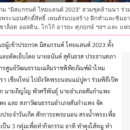
าม “มิสแกรนด์ ไทยแลนด์ 2023” สวมชุดล้านนา ร่
พระนอนศักดิ์สิทธิ์ เพนต์ร่มบ่อสร้าง ฝึกทำและชิมอ
าหะ, ชาล็อต ออสติน, โกโก้ อารยะ ศุภฤกษ์ ฯลฯ และ 
คณะผู้เข้าประกวด มิสแกรนด์ ไทยแลนด์ 2023 ทั้ง 
และตัดเย็บโดย นายอนันต์ สุคันธรส ประธานสภา
รศูนย์วัฒนธรรมเฉลิมราชพิพิธภัณฑ์ผ้าไหม
เชียงใหม่ ไปยังวัดพระนอนแม่ปูคา ร่วมพิธีเปิด
จาก นายภิญโญ พัวศรีพันธุ์ นายอำเภอสันกำแพง 
แพง และ สภาวัฒนธรรมอำเภอสันกำแพง จัด
ยประจำวันเกิด สักการะพระนอน สรงน้ำพระเพื่อ
็น 3 กลุ่มเพื่อทำกิจกรรม อาทิ ทำตุงไส้หมู ทำ