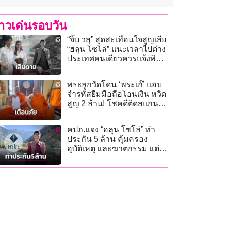
่าวเด่นรอบวัน
“จิ๊บ วสุ” สุดสะเทือนใจสูญเสีย
“ฮลุน โซโล่” แนะเวลาไปต่าง
ประเทศคนเดียวควรแจ้งพิกัด
สถานทูตฯ
พระลูกวัดโดน ‘พระเก๊’ แอบ
จำรหัสยืมมือถือโอนเงิน หวิด
สูญ 2 ล้าน! โชคดีติดสแกน
หน้า
คปภ.แจง “ฮลุน โซโล่” ทำ
ประกัน 5 ล้าน คุ้มครอง
อุบัติเหตุ และฆาตกรรม แต่
ไม่คุ้มครองโรคประจำตัว