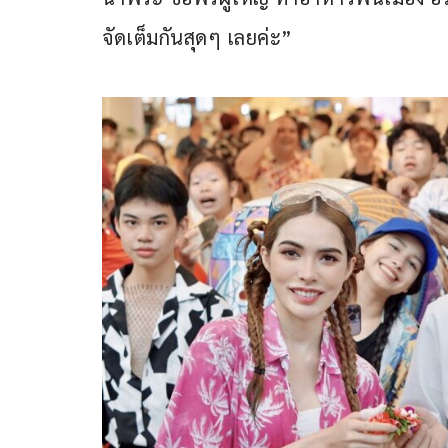
จัดเต็มกันสุดๆ เลยค่ะ”