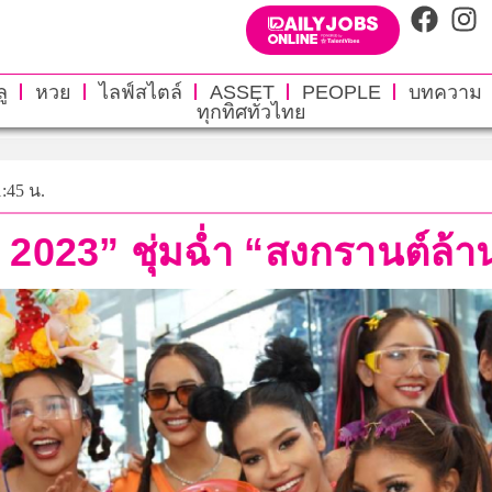
ู
หวย
ไลฟ์สไตล์
ASSET
PEOPLE
บทความ
ทุกทิศทั่วไทย
1:45 น.
 2023” ชุ่มฉ่ำ “สงกรานต์ล้