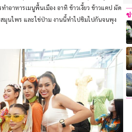
ำอาหารเมนูพื้นเมือง อาทิ ข้าวเงี้ยว ข้าวแคป ผัด
ข
้ำสมุนไพร และไข่ป่าม งานนี้ทำไปชิมไปกันจนพุง