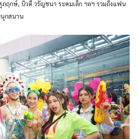
ศุภฤกษ์, บิวตี้ วรัญชนา ระดมเล็ก ฯลฯ รวมถึงแฟน
งสนุกสนาน