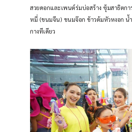
สวยดอกและเพนต์ร่มบ่อสร้าง ซุ้มสาธิตการท
หมี่ (ขนมจีน) ขนมจ๊อก ข้าวต้มหัวหงอก น
กางทีเดียว