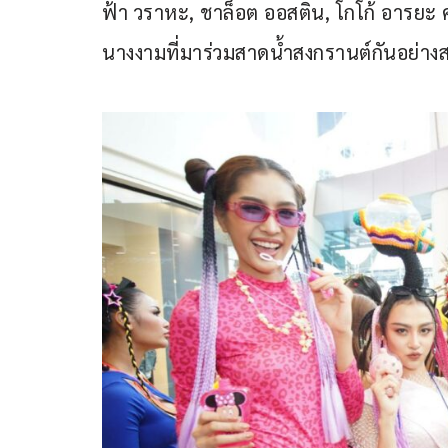
ฟ้า วราหะ, ชาล็อต ออสติน, โกโก้ อารยะ 
นางงามที่มาร่วมสาดน้ำสงกรานต์กันอย่า