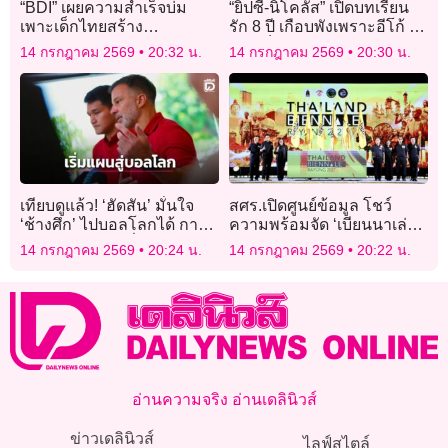
“BDI” เผยความสำเร็จบ่ม
“ยิปซี-นิโคลัส” เปิดบทเรียน
เพาะเด็กไทยสร้าง
รัก 8 ปี เกือบพังเพราะอีโก้ รับ
นวัตกรรม AI ยกระดับ
สามีเป็นคนตรงข้ามกับตัวเอ
14 กรกฎาคม 2569
20:32 น.
14 กรกฎาคม 2569
20:30 น.
คุณภาพชีวิต
งมากๆ
เทียบดูแล้ว! ‘ฮัดสัน’ มั่นใจ
สศร.เปิดศูนย์ข้อมูล โชว์
‘ช้างศึก’ ไปบอลโลกได้ กาง
ความพร้อมจัด ‘เบียนนาเล่
แผนงานเตรียมเริ่มแล้ว อยาก
ระยอง 2027’
14 กรกฎาคม 2569
20:24 น.
14 กรกฎาคม 2569
20:22 น.
เห็นก่อนตาย
อ่านความจริง อ่านเดลินิวส์
ข่าวเดลินิวส์
ไลฟ์สไตล์