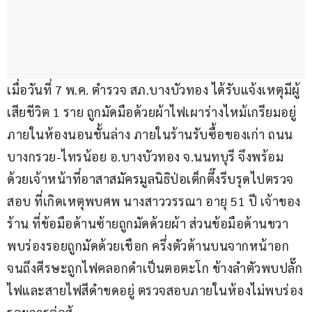
เมื่อวันที่ 7 พ.ค. ตำรวจ สภ.บางบัวทอง ได้รับแจ้งเหตุมีผู้
เสียชีวิต 1 ราย ถูกมัดมือด้วยผ้าไฟเผาร่างไหม้เกรียมอยู่
ภายในห้องนอนชั้นล่าง ภายในร้านรับซื้อของเก่า ถนน
บางกรวย-ไทรน้อย อ.บางบัวทอง จ.นนทบุรี จึงพร้อม
ด้วยเจ้าหน้าที่อาสาสมัครมูลนิธิป่อเต็กตึ๊งรีบรุดไปตรวจ
สอบ ที่เกิดเหตุพบศพ นางสาววรรณา อายุ 51 ปี เจ้าของ
ร้าน ที่ข้อมือด้านซ้ายถูกมัดด้วยผ้า ส่วนข้อมือด้านขวา
พบร่องรอยถูกมัดด้วยเชือก ครึ่งตัวด้านบนจากหน้าอก
จนถึงศีรษะถูกไฟคลอกดำเป็นตอตะโก ข้างลำตัวพบปลั๊ก
ไฟและสายไฟสีดำขดอยู่ ตรวจสอบภายในห้องไม่พบร่อง