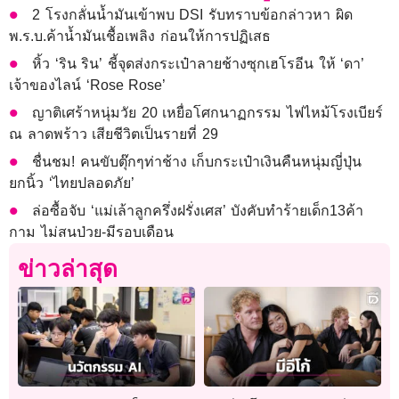
2 โรงกลั่นน้ำมันเข้าพบ DSI รับทราบข้อกล่าวหา ผิด
พ.ร.บ.ค้าน้ำมันเชื้อเพลิง ก่อนให้การปฏิเสธ
หิ้ว ‘ริน ริน’ ชี้จุดส่งกระเป๋าลายช้างซุกเฮโรอีน ให้ ‘ดา’
เจ้าของไลน์ ‘Rose Rose’
ญาติเศร้าหนุ่มวัย 20 เหยื่อโศกนาฏกรรม ไฟไหม้โรงเบียร์
ณ ลาดพร้าว เสียชีวิตเป็นรายที่ 29
ชื่นชม! คนขับตุ๊กๆท่าช้าง เก็บกระเป๋าเงินคืนหนุ่มญี่ปุ่น
ยกนิ้ว ‘ไทยปลอดภัย’
ล่อซื้อจับ ‘แม่เล้าลูกครึ่งฝรั่งเศส’ บังคับทำร้ายเด็ก13ค้า
กาม ไม่สนป่วย-มีรอบเดือน
ข่าวล่าสุด