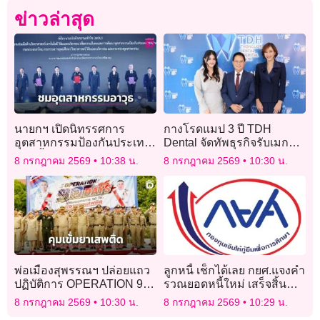
ข่าวล่าสุด
นายกฯ เปิดนิทรรศการ
กางโรดแมป 3 ปี TDH
อุตสาหกรรมป้องกันประเทศ
Dental จัดทัพธุรกิจรับเมกะ
โชว์ขึ้นรถหุ้มเกราะล้อยาง
เทรนด์ Longevity Beauty &
8 กรกฎาคม 2569
10:38 น.
8 กรกฎาคม 2569
10:30 น.
บริษัทคนไทย
Wellness รุกขยายสาขา
พ่อเมืองสุพรรณฯ ปล่อยแถว
ลูกหนี้ เช็กได้เลย กยศ.แจงคำ
ปฏิบัติการ OPERATION 90
รวณยอดหนี้ใหม่ เสร็จสิ้น
DAYS ผ่าแผนยุทธการ 90
แล้ว 99.56% กว่า 4.1 ล้าน
8 กรกฎาคม 2569
10:30 น.
8 กรกฎาคม 2569
10:29 น.
วัน พิฆาตยาเสพติด
บัญชี