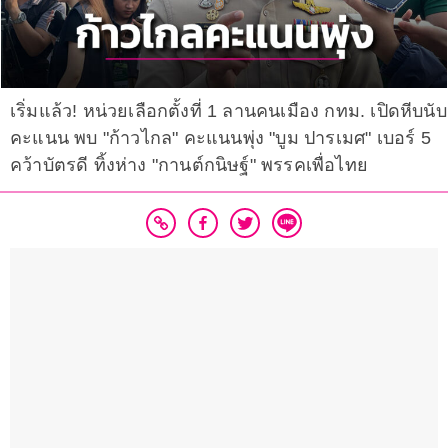
เริ่มแล้ว! หน่วยเลือกตั้งที่ 1 ลานคนเมือง กทม. เปิดหีบนับ
คะแนน พบ "ก้าวไกล" คะแนนพุ่ง "บูม ปารเมศ" เบอร์ 5
คว้าบัตรดี ทิ้งห่าง "กานต์กนิษฐ์" พรรคเพื่อไทย