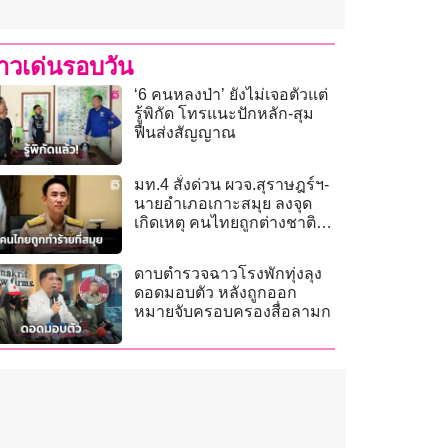
่าวเด่นรอบวัน
‘6 คนหลงป่า’ ยังไม่เจอตัวแต่
รู้พิกัด โทรแนะปักหลัก-สุม
ฟืนส่งสัญญาณ
มท.4 สั่งด่วน ผวจ.สุราษฎร์ฯ-
นายอำเภอเกาะสมุย ลงจุด
เกิดเหตุ คนไทยถูกต่างชาติ
ข่มขู่-ทำร้าย
ดาบตำรวจฉาวโรงพักทุ่งลุง
ดอดมอบตัว หลังถูกออก
หมายจับครอบครองสื่อลามก