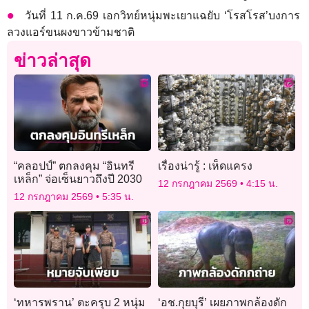
วันที่ 11 ก.ค.69 เอกวิทย์หนุ่มพะเยาแฉยับ ‘โรสโรส’บงการ
ลวงแอร์ขนผงขาวข้ามชาติ
ข่าวล่าสุด
“คลอปป์” ตกลงคุม “อินทรี
เรื่องน่ารู้ : เห็ดแครง
เหล็ก” จ่อเซ็นยาวถึงปี 2030
12 กรกฎาคม 2569
4:15 น.
12 กรกฎาคม 2569
5:35 น.
‘ทหารพราน’ ตะครุบ 2 หนุ่ม
‘อช.กุยบุรี’ เผยภาพกล้องดัก