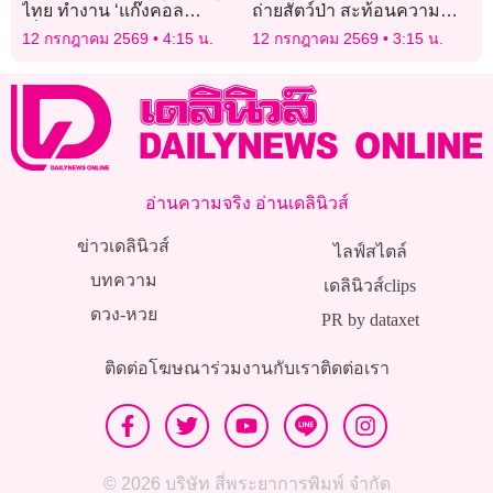
ไทย ทำงาน ‘แก๊งคอล
ถ่ายสัตว์ป่า สะท้อนความ
เซ็นเตอร์’ หลอกให้รัก พบ
สมบูรณ์ระบบนิเวศ ผืนป่า
12 กรกฎาคม 2569
4:15 น.
12 กรกฎาคม 2569
3:15 น.
หมายจับติดตัวเพียบ
มรดกโลก
อ่านความจริง อ่านเดลินิวส์
ข่าวเดลินิวส์
ไลฟ์สไตล์
บทความ
เดลินิวส์clips
ดวง-หวย
PR by dataxet
ติดต่อโฆษณา
ร่วมงานกับเรา
ติดต่อเรา
© 2026 บริษัท สี่พระยาการพิมพ์ จำกัด