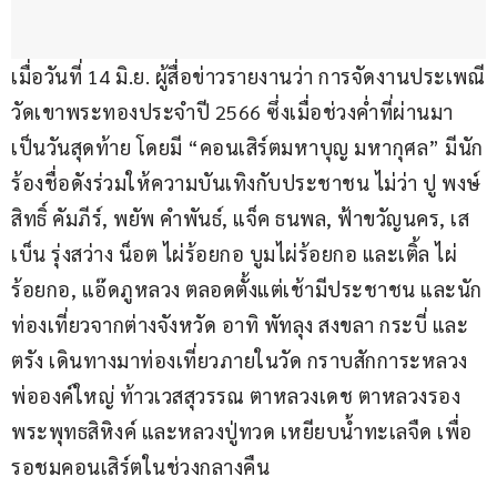
เมื่อวันที่ 14 มิ.ย. ผู้สื่อข่าวรายงานว่า การจัดงานประเพณี
วัดเขาพระทองประจำปี 2566 ซึ่งเมื่อช่วงค่ำที่ผ่านมา 
เป็นวันสุดท้าย โดยมี “คอนเสิร์ตมหาบุญ มหากุศล” มีนัก
ร้องชื่อดังร่วมให้ความบันเทิงกับประชาชน ไม่ว่า ปู พงษ์
สิทธิ์ คัมภีร์, พยัพ คำพันธ์, แจ็ค ธนพล, ฟ้าขวัญนคร, เส
เบ็น รุ่งสว่าง น็อต ไผ่ร้อยกอ บูมไผ่ร้อยกอ และเติ้ล ไผ่
ร้อยกอ, แอ๊ดภูหลวง ตลอดตั้งแต่เช้ามีประชาชน และนัก
ท่องเที่ยวจากต่างจังหวัด อาทิ พัทลุง สงขลา กระบี่ และ
ตรัง เดินทางมาท่องเที่ยวภายในวัด กราบสักการะหลวง
พ่อองค์ใหญ่ ท้าวเวสสุวรรณ ตาหลวงเดช ตาหลวงรอง 
พระพุทธสิหิงค์ และหลวงปู่ทวด เหยียบน้ำทะเลจืด เพื่อ
รอชมคอนเสิร์ตในช่วงกลางคืน