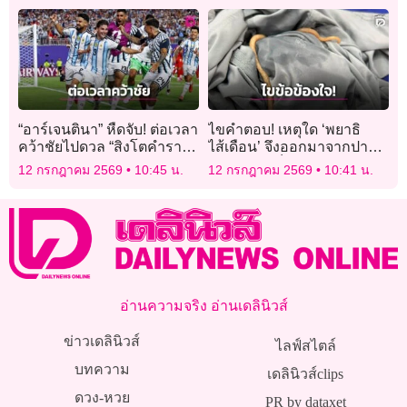
คนใส่ร้ายให้วิบัติล่มจม
ธุรกิจ 500 ล้าน
“อาร์เจนตินา” หืดจับ! ต่อเวลา
ไขคำตอบ! เหตุใด ‘พยาธิ
คว้าชัยไปดวล “สิงโตคำราม”
ไส้เดือน’ จึงออกมาจากปาก
รอบรองชนะเลิศ
ได้ ปมเคสเด็กอาเจียนรุนแรง
12 กรกฎาคม 2569
10:45 น.
12 กรกฎาคม 2569
10:41 น.
ก่อนจะพบพยาธิ
อ่านความจริง อ่านเดลินิวส์
ข่าวเดลินิวส์
ไลฟ์สไตล์
บทความ
เดลินิวส์clips
ดวง-หวย
PR by dataxet