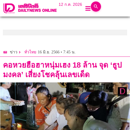
12 ก.ค. 2026
16 มิ.ย. 2566 • 7:45 น.
ข่าว
ทั่วไทย
คอหวยฮือฮาหนุ่มเฮง 18 ล้าน จุด ‘ธูป
มงคล’ เสี่ยงโชคลุ้นเลขเด็ด