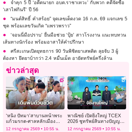
จำคุก 5 ปี ‘อดีตนายก อบต.ราชาเทวะ’ กับพวก คดีจัดซื้อ
‘เสาไฟกินรี’ ปี 56
“มนต์สิทธิ์ คำสร้อย” จุดเลขเด็ดงวด 16 ก.ค. 69 แจกเลข 5
ชุด พร้อมเลขวันเกิด “แพรวพราว”
‘จอนนี่มือปราบ’ ยื่นมือช่วย ‘ปุ้ย’ สาวโรงงาน แนะทบทวน
เส้นทางนักร้อง พร้อมอาสาให้คำปรึกษา
ศรีสะเกษเปิดยุทธการ 90 วันพิชิตยาเสพติด ลุยจับ 3 ผู้
ต้องหา ยึดยาบ้ากว่า 2.4 หมื่นเม็ด อายัดทรัพย์ครึ่งล้าน
ข่าวล่าสุด
‘หนิง ปัทมา’สาบานหน้าพระ
พาณิชย์ เปิดยิ่งใหญ่ TCEX
แก้วมรกต-ศาลหลักเมือง
2026 ชูทรัพย์สินทางปัญญา
ปฏิเสธปมเมียน้อย สาปแช่ง
ต่อยอดไอเดียธุรกิจ เจรจา
12 กรกฎาคม 2569
10:55 น.
12 กรกฎาคม 2569
10:55 น.