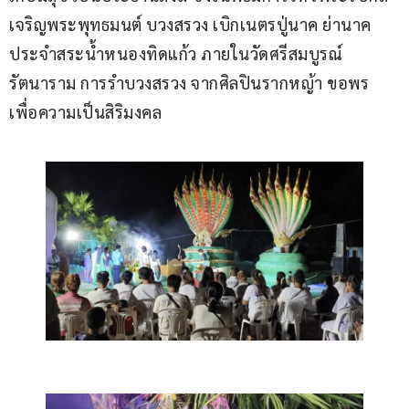
เจริญพระพุทธมนต์ บวงสรวง เบิกเนตรปู่นาค ย่านาค 
ประจำสระน้ำหนองทิดแก้ว ภายในวัดศรีสมบูรณ์
รัตนาราม การรำบวงสรวง จากศิลปินรากหญ้า ขอพร 
เพื่อความเป็นสิริมงคล