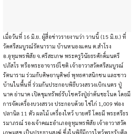
เมื่อวันที่ 16 มิ.ย. ผู้สื่อข่าวรายงานว่า วานนี้ (15 มิ.ย.) ที่ 
วัดศรีสมบูรณ์รัตนาราม บ้านหนองแคน ต.สำโรง 
อ.อุทุมพรพิสัย จ.ศรีสะเกษ พระครูวินัยธรศักดิ์มนตรี 
ปภัสโร หรือพระอาจารย์โชติ เจ้าอาวาสวัดศรีสมบูรณ์
รัตนาราม ร่วมกับศิษยานุศิษย์ พุทธศาสนิกชน และชาว
บ้านในพื้นที่ ร่วมกันประกอบพิธีบวงสรวงเบิกเนตร ปู่
นาค ย่านาค เปิดขุมทรัพย์รับโชควังปู่ย่าต้นชะโนด โดยมี
การจัดเครื่องบวงสรวง ประกอบด้วย ไข่ไก่ 1,009 ฟอง 
ปลานิล 11 ตัว ผลไม้ เครื่องไหว้ บายศรี โดยมี พระศรีธร
รมาภรณ์ รองเจ้าคณะอำเภออุทุมพรพิสัย เจ้าอาวาสวัด
เกษมสุข เป็นประธานสงฆ์ ซึ่งในพิธีมีการไหว้พระรับศีล 